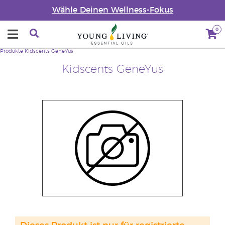
Wähle Deinen Wellness-Fokus
0
Produkte
Kidscents GeneYus
Kidscents GeneYus