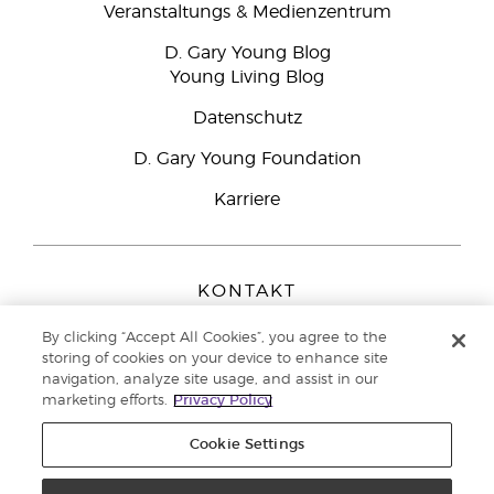
Veranstaltungs & Medienzentrum
D. Gary Young Blog
Young Living Blog
Datenschutz
D. Gary Young Foundation
Karriere
KONTAKT
Young Living Europe B.V.
By clicking “Accept All Cookies”, you agree to the
Peizerweg 97
storing of cookies on your device to enhance site
9727 AJ Groningen
navigation, analyze site usage, and assist in our
Netherlands
marketing efforts.
Privacy Policy
Kundenservice:
0800-296205
Cookie Settings
Copyright © 2021 Young Living Essential Oils. Alle Rechte vorbehalten. |