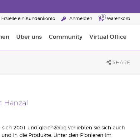
0
Erstelle ein Kundenkonto
Anmelden
Warenkorb
men
Über uns
Community
Virtual Office
Nahrungsergänzungsmitteln
25 raisons de devenir Partenaire de la marque
SHARE
st Hanzal
n sich 2001 und gleichzeitig verliebten sie sich auch
n und in die Produkte. Unter den Pionieren im