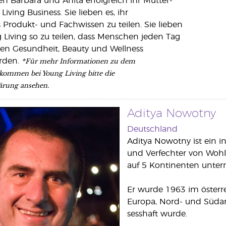
en Barbara und Anita erfolgreich ihr Mutter-
iving Business. Sie lieben es, ihr
Produkt- und Fachwissen zu teilen. Sie lieben
 Living so zu teilen, dass Menschen jeden Tag
hen Gesundheit, Beauty und Wellness
*Für mehr Informationen zu dem
erden.
kommen bei Young Living bitte die
rung ansehen.
Aditya Nowotny
Deutschland
Aditya Nowotny ist ein i
und Verfechter von Wohl
auf 5 Kontinenten unterri
Er wurde 1963 im österr
Europa, Nord- und Südam
sesshaft wurde.