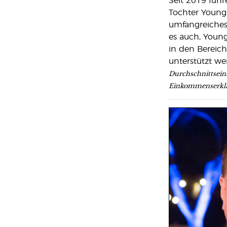
Seit 2019 führ
Tochter Young L
umfangreiches 
es auch, Young
in den Bereic
unterstützt w
Durchschnittsein
Einkommenserklä