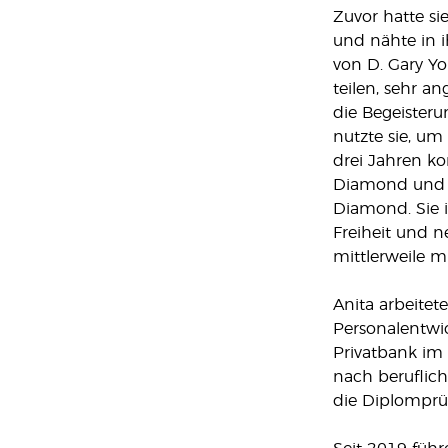
Zuvor hatte si
und nähte in ih
von D. Gary Yo
teilen, sehr a
die Begeisteru
nutzte sie, um
drei Jahren ko
Diamond und 1
Diamond. Sie i
Freiheit und ne
mittlerweile m
Anita arbeitet
Personalentwic
Privatbank im
nach beruflich
die Diplomprüf