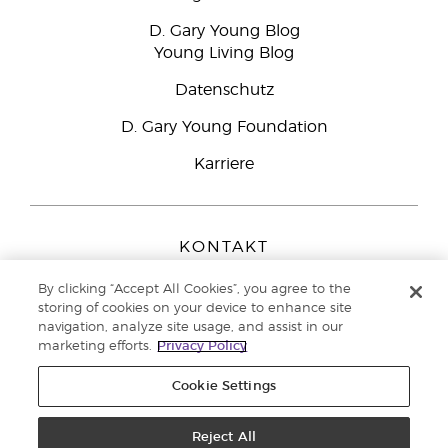
D. Gary Young Blog
Young Living Blog
Datenschutz
D. Gary Young Foundation
Karriere
KONTAKT
Young Living Europe B.V.
By clicking “Accept All Cookies”, you agree to the
Peizerweg 97
storing of cookies on your device to enhance site
9727 AJ Groningen
navigation, analyze site usage, and assist in our
Netherlands
marketing efforts.
Privacy Policy
Kundenservice:
0800-296205
Cookie Settings
Copyright © 2021 Young Living Essential Oils. Alle Rechte vorbehalten. |
Datenschutzerklärung
Reject All
|
Impressum