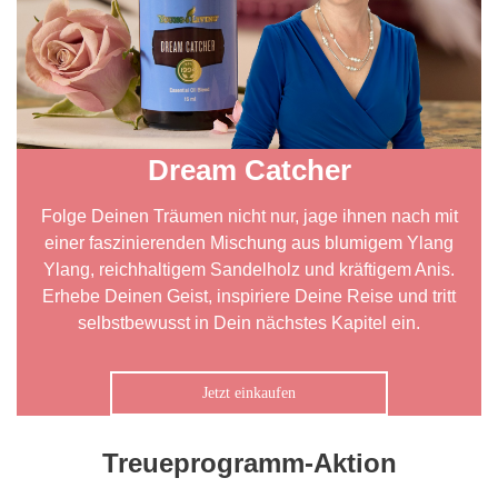
Dream Catcher
Folge Deinen Träumen nicht nur, jage ihnen nach mit
einer faszinierenden Mischung aus blumigem Ylang
Ylang, reichhaltigem Sandelholz und kräftigem Anis.
Erhebe Deinen Geist, inspiriere Deine Reise und tritt
selbstbewusst in Dein nächstes Kapitel ein.
Jetzt einkaufen
Treueprogramm-Aktion