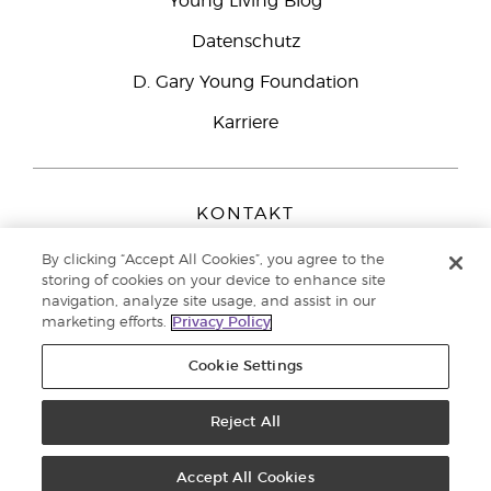
Young Living Blog
Datenschutz
D. Gary Young Foundation
Karriere
KONTAKT
Young Living Europe B.V.
By clicking “Accept All Cookies”, you agree to the
Peizerweg 97
storing of cookies on your device to enhance site
9727 AJ Groningen
navigation, analyze site usage, and assist in our
Netherlands
marketing efforts.
Privacy Policy
Kundenservice:
0800-296205
Cookie Settings
Copyright © 2021 Young Living Essential Oils. Alle Rechte vorbehalten. |
Datenschutzerklärung
|
Impressum
Reject All
Accept All Cookies