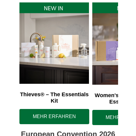
Thieves® – The Essentials
Women's Wellne
Kit
Essentials
MEHR ERFAHREN
MEHR ERFA
European Convention 2026