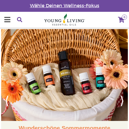
Wähle Deinen Wellness-Fokus
0
Previous
Next
Wunderschöne Sommermomente