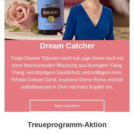
Dream Catcher
Folge Deinen Träumen nicht nur, jage ihnen nach mit
einer faszinierenden Mischung aus blumigem Ylang
Ylang, reichhaltigem Sandelholz und kräftigem Anis.
Erhebe Deinen Geist, inspiriere Deine Reise und tritt
selbstbewusst in Dein nächstes Kapitel ein.
Jetzt einkaufen
Treueprogramm-Aktion