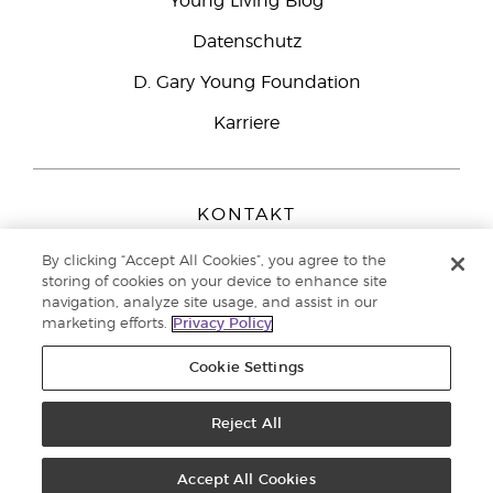
Young Living Blog
Datenschutz
D. Gary Young Foundation
Karriere
KONTAKT
Young Living Europe B.V.
By clicking “Accept All Cookies”, you agree to the
Peizerweg 97
storing of cookies on your device to enhance site
9727 AJ Groningen
navigation, analyze site usage, and assist in our
Netherlands
marketing efforts.
Privacy Policy
Kundenservice:
0800-296205
Cookie Settings
Copyright © 2021 Young Living Essential Oils. Alle Rechte vorbehalten. |
Datenschutzerklärung
|
Impressum
Reject All
Accept All Cookies