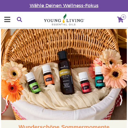
Wähle Deinen Wellness-Fokus
0
Previous
Next
Wunderschöne Sommermomente