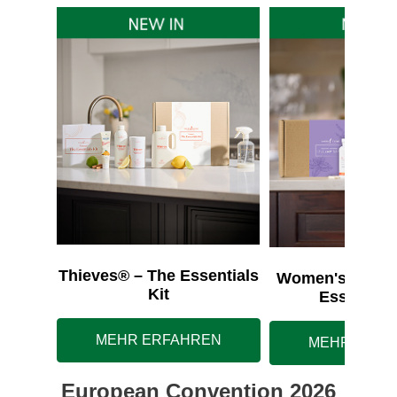
Thieves® – The Essentials
Women's Wellne
Kit
Essentials
MEHR ERFAHREN
MEHR ERFA
European Convention 2026