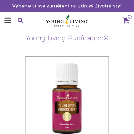
Vyberte si své zaměření na zdravý životní styl
0
Young Living Purification®