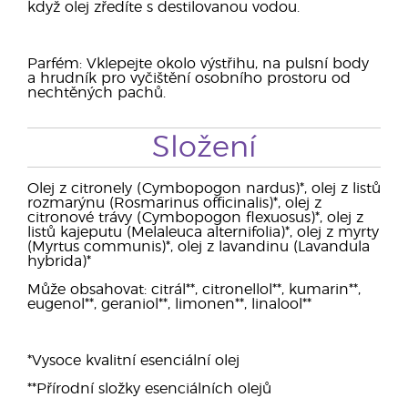
když olej zředíte s destilovanou vodou.
Parfém: Vklepejte okolo výstřihu, na pulsní body
a hrudník pro vyčištění osobního prostoru od
nechtěných pachů.
Složení
Olej z citronely (Cymbopogon nardus)*, olej z listů
rozmarýnu (Rosmarinus officinalis)*, olej z
citronové trávy (Cymbopogon flexuosus)*, olej z
listů kajeputu (Melaleuca alternifolia)*, olej z myrty
(Myrtus communis)*, olej z lavandinu (Lavandula
hybrida)*
Může obsahovat: citrál**, citronellol**, kumarin**,
eugenol**, geraniol**, limonen**, linalool**
*Vysoce kvalitní esenciální olej
**Přírodní složky esenciálních olejů