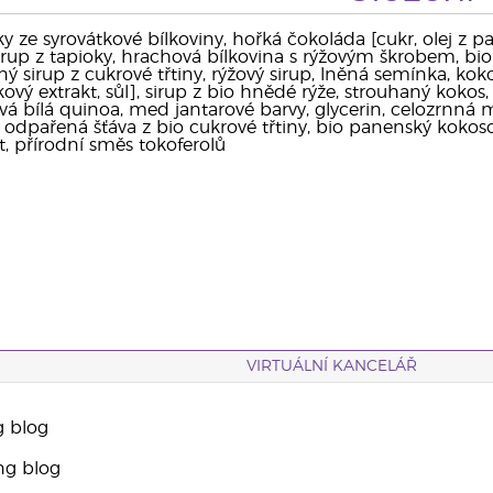
y ze syrovátkové bílkoviny, hořká čokoláda [cukr, olej z pa
 sirup z tapioky, hrachová bílkovina s rýžovým škrobem, b
ný sirup z cukrové třtiny, rýžový sirup, lněná semínka, ko
kový extrakt, sůl], sirup z bio hnědé rýže, strouhaný koko
á bílá quinoa, med jantarové barvy, glycerin, celozrnn
odpařená šťáva z bio cukrové třtiny, bio panenský kokosov
t, přírodní směs tokoferolů
VIRTUÁLNÍ KANCELÁŘ
g blog
ng blog