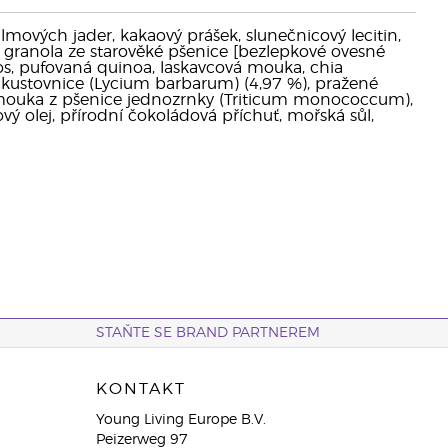
lmových jader, kakaový prášek, slunečnicový lecitin,
io granola ze starověké pšenice [bezlepkové ovesné
kos, pufovaná quinoa, laskavcová mouka, chia
s, kustovnice (Lycium barbarum) (4,97 %), pražené
á mouka z pšenice jednozrnky (Triticum monococcum),
ý olej, přírodní čokoládová příchuť, mořská sůl,
STAŇTE SE BRAND PARTNEREM
KONTAKT
Young Living Europe B.V.
Peizerweg 97