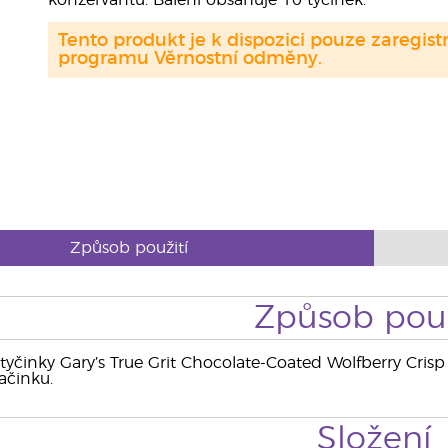
konzervantů. Balení obsahuje 10 tyčinek.
Tento produkt je k dispozici pouze zaregi
programu Věrnostní odměny.
Způsob použití
Způsob použ
 tyčinky Gary’s True Grit Chocolate-Coated Wolfberry Crisp
ačinku.
Složení