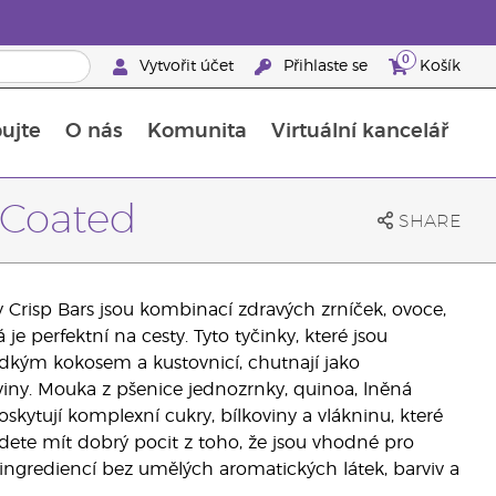
0
Vytvořit účet
Přihlaste se
Košík
ujte
O nás
Komunita
Virtuální kancelář
Průvodce doplňky stravy Young Living
Jak používat esenciální oleje
 Coated
SHARE
y Crisp Bars jsou kombinací zdravých zrníček, ovoce,
 je perfektní na cesty. Tyto tyčinky, které jsou
kým kokosem a kustovnicí, chutnají jako
viny. Mouka z pšenice jednozrnky, quinoa, lněná
kytují komplexní cukry, bílkoviny a vlákninu, které
udete mít dobrý pocit z toho, že jsou vhodné pro
 ingrediencí bez umělých aromatických látek, barviv a