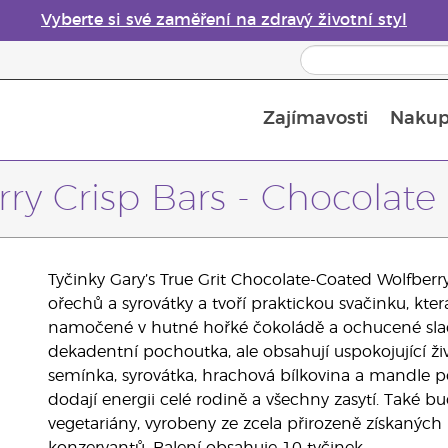
Vyberte si své zaměření na zdravý životní styl
Zajímavosti
Nakup
Bezpečnost esenciálních olejů
Průvodce difuzéry esenciálních olejů
Poslední šance: 50% sleva na péči o pleť
rry Crisp Bars - Chocolate
Tyčinky Gary’s True Grit Chocolate-Coated Wolfberr
ořechů a syrovátky a tvoří praktickou svačinku, která
namočené v hutné hořké čokoládě a ochucené slad
dekadentní pochoutka, ale obsahují uspokojující ži
semínka, syrovátka, hrachová bílkovina a mandle pos
dodají energii celé rodině a všechny zasytí. Také b
vegetariány, vyrobeny ze zcela přirozeně získaných