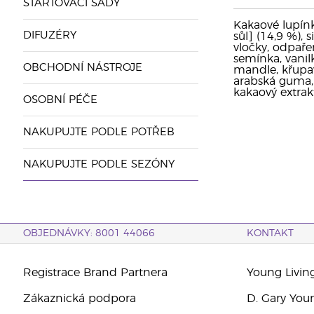
STARTOVACÍ SADY
Kakaové lupínk
DIFUZÉRY
sůl] (14,9 %),
vločky, odpaře
semínka, vanil
OBCHODNÍ NÁSTROJE
mandle, křupav
arabská guma, 
kakaový extrak
OSOBNÍ PÉČE
NAKUPUJTE PODLE POTŘEB
NAKUPUJTE PODLE SEZÓNY
OBJEDNÁVKY: 8001 44066
KONTAKT
Registrace Brand Partnera
Young Livin
Zákaznická podpora
D. Gary You