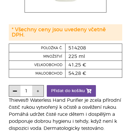
* Všechny ceny jsou uvedeny včetně
DPH.
514208
POLOŽKA Č.
225 ml
MNOŽSTVÍ
41,25 €
VELKOOBCHOD
54,28 €
MALOOBCHOD
Přidat do košíku
Thieves® Waterless Hand Purifier je zcela přírodní
čistič rukou vytvořený k očistě a osvěžení rukou.
Pomáhá udržet čisté ruce dětem i dospělým a
podporuje dobrou hygienu i tehdy, když není k
dispozici voda. Dermatologicky testováno.