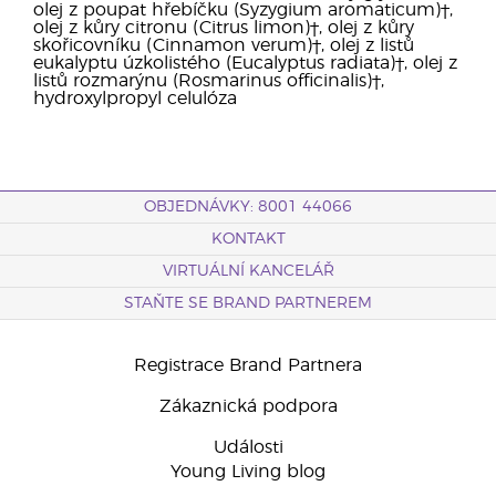
olej z poupat hřebíčku (Syzygium aromaticum)†,
olej z kůry citronu (Citrus limon)†, olej z kůry
skořicovníku (Cinnamon verum)†, olej z listů
eukalyptu úzkolistého (Eucalyptus radiata)†, olej z
listů rozmarýnu (Rosmarinus officinalis)†,
hydroxylpropyl celulóza
OBJEDNÁVKY: 8001 44066
KONTAKT
VIRTUÁLNÍ KANCELÁŘ
STAŇTE SE BRAND PARTNEREM
Registrace Brand Partnera
Zákaznická podpora
Události
Young Living blog