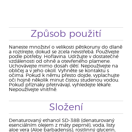
Způsob použití
Naneste množství o velikosti pětikoruny do dlaně
a roztírejte, dokud se zcela nevstřebá. Používejte
podle potřeby. Hořlavina. Udržujte v dostatečné
vzdálenosti od ohně a otevřeného plamene.
Uchovávejte mimo dosah dětí. Nepoužívejte na
obličej a v jeho okolí. Vyhněte se kontaktu s
očima. Pokud k němu přesto dojde, vyplachujte
oči hojně několik minut čistou studenou vodou.
Pokud příznaky přetrvávají, vyhledejte lékaře.
Nepoužívejte vnitřně.
Složení
Denaturovaný ethanol SD-38B (denaturovaný
esenciálním olejem z máty peprné), voda, listy
aloe vera (Aloe barbadensis), rostlinný glycerin,