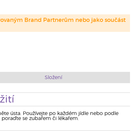
strovaným Brand Partnerům nebo jako součást
Složení
ití
něte ústa. Používejte po každém jídle nebo podle
se poraďte se zubařem či lékařem.