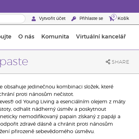
0
Vytvořit účet
Přihlaste se
Košík
ujte
O nás
Komunita
Virtuální kancelář
Průvodce doplňky stravy Young Living
Jak používat esenciální oleje
paste
SHARE
 obsahuje jedinečnou kombinaci složek, které
 chrání proti nánosům nečistot.
ieves® od Young Living a esenciálním olejem z máty
toty, odhalit nádherný úsměv a poskytnout
eneticky nemodifikovaný papain získaný z papáji a
í podpořit zdravé dásně a chránit proti nánosům
osažení přirozeně sebevědomého úsměvu.