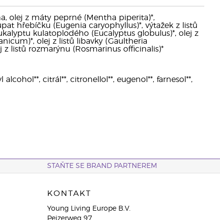
ma, olej z máty peprné (Mentha piperita)*,
oupat hřebíčku (Eugenia caryophyllus)*, výtažek z listů
 eukalyptu kulatoplodého (Eucalyptus globulus)*, olej z
icum)*, olej z listů libavky (Gaultheria
j z listů rozmarýnu (Rosmarinus officinalis)*
hol**, citrál**, citronellol**, eugenol**, farnesol**,
STAŇTE SE BRAND PARTNEREM
KONTAKT
Young Living Europe B.V.
Peizerweg 97