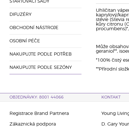
STARTOVACÍ SADY
Uhličitan vápen
DIFUZÉRY
kaprylový/kapri
stévie (Stevia 
kůry citronu (C
OBCHODNÍ NÁSTROJE
procumbens)*, o
OSOBNÍ PÉČE
Může obsahovat:
geraniol**, isoe
NAKUPUJTE PODLE POTŘEB
*100% čistý ese
NAKUPUJTE PODLE SEZÓNY
**Přírodní slož
OBJEDNÁVKY: 8001 44066
KONTAKT
Registrace Brand Partnera
Young Livin
Zákaznická podpora
D. Gary You