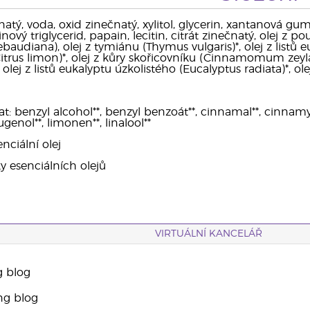
atý, voda, oxid zinečnatý, xylitol, glycerin, xantanová gu
nový triglycerid, papain, lecitin, citrát zinečnatý, olej z p
rebaudiana), olej z tymiánu (Thymus vulgaris)*, olej z listů
itrus limon)*, olej z kůry skořicovníku (Cinnamomum zeylan
lej z listů eukalyptu úzkolistého (Eucalyptus radiata)*, ole
 benzyl alcohol**, benzyl benzoát**, cinnamal**, cinnamyl alco
ugenol**, limonen**, linalool**
nciální olej
ky esenciálních olejů
VIRTUÁLNÍ KANCELÁŘ
g blog
ng blog