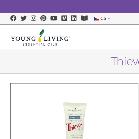
CS
Thie