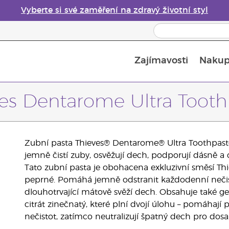
Vyberte si své zaměření na zdravý životní styl
Zajímavosti
Nakup
Bezpečnost esenciálních olejů
Průvodce difuzéry esenciálních olejů
Poslední šance: 50% sleva na péči o pleť
ves Dentarome Ultra Tooth
Zubní pasta Thieves® Dentarome® Ultra Toothpaste
jemně čistí zuby, osvěžují dech, podporují dásně a
Tato zubní pasta je obohacena exkluzivní směsí Th
peprné. Pomáhá jemně odstranit každodenní nečis
dlouhotrvající mátově svěží dech. Obsahuje také g
citrát zinečnatý, které plní dvojí úlohu – pomáhaj
nečistot, zatímco neutralizují špatný dech pro d