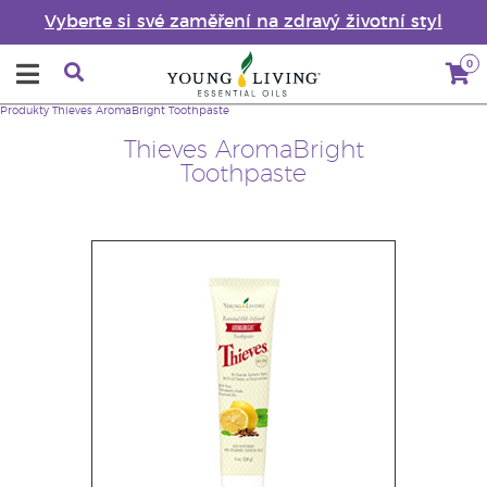
Vyberte si své zaměření na zdravý životní styl
0
Produkty
Thieves AromaBright Toothpaste
Thieves AromaBright
Toothpaste