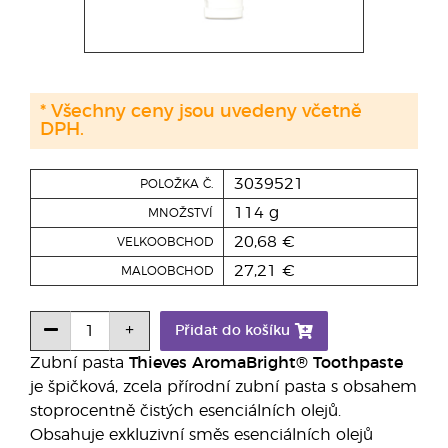
* Všechny ceny jsou uvedeny včetně
DPH.
3039521
POLOŽKA Č.
114 g
MNOŽSTVÍ
20,68 €
VELKOOBCHOD
27,21 €
MALOOBCHOD
Přidat do košíku
Zubní pasta
Thieves AromaBright® Toothpaste
je špičková, zcela přírodní zubní pasta s obsahem
stoprocentně čistých esenciálních olejů.
Obsahuje exkluzivní směs esenciálních olejů