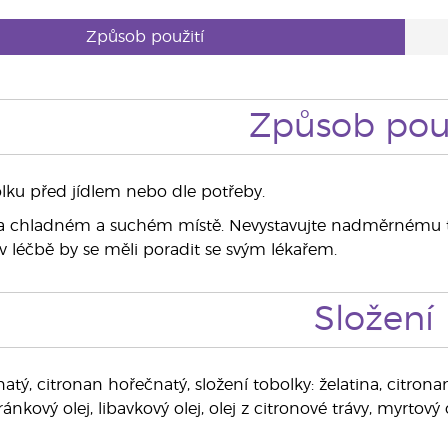
Způsob použití
Způsob použ
olku před jídlem nebo dle potřeby.
a chladném a suchém místě. Nevystavujte nadměrnému t
v léčbě by se měli poradit se svým lékařem.
Složení
tý, citronan hořečnatý, složení tobolky: želatina, citrona
ánkový olej, libavkový olej, olej z citronové trávy, myrtový o