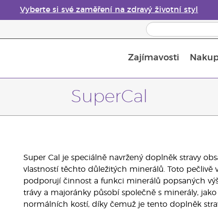
Vyberte si své zaměření na zdravý životní styl
Zajímavosti
Nakup
Bezpečnost esenciálních olejů
Průvodce difuzéry esenciálních olejů
Poslední šance: 50% sleva na péči o pleť
SuperCal
Super Cal je speciálně navržený doplněk stravy obsa
vlastností těchto důležitých minerálů. Toto pečlivě 
podporují činnost a funkci minerálů popsaných výše
trávy a majoránky působí společně s minerály, jako j
normálních kostí, díky čemuž je tento doplněk st