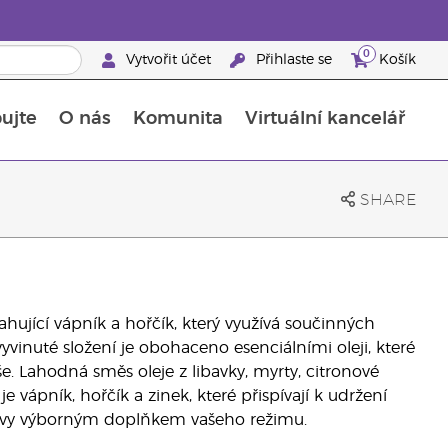
0
Vytvořit účet
Přihlaste se
Košík
ujte
O nás
Komunita
Virtuální kancelář
Průvodce doplňky stravy Young Living
Jak používat esenciální oleje
SHARE
hující vápník a hořčík, který využívá součinných
vyvinuté složení je obohaceno esenciálními oleji, které
. Lahodná směs oleje z libavky, myrty, citronové
e vápník, hořčík a zinek, které přispívají k udržení
ravy výborným doplňkem vašeho režimu.