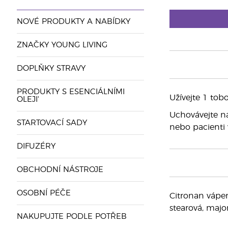
NOVÉ PRODUKTY A NABÍDKY
ZNAČKY YOUNG LIVING
DOPLŇKY STRAVY
PRODUKTY S ESENCIÁLNÍMI
Užívejte 1 tob
OLEJI'
Uchovávejte n
STARTOVACÍ SADY
nebo pacienti 
DIFUZÉRY
OBCHODNÍ NÁSTROJE
OSOBNÍ PÉČE
Citronan vápena
stearová, major
NAKUPUJTE PODLE POTŘEB