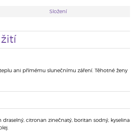
Složení
ití
eplu ani přímému slunečnímu záření. Těhotné ženy
n draselný, citronan zinečnatý, boritan sodný, kyselina
lej.