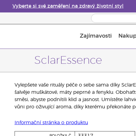
Vyberte si své zaměření na zdravý životní styl
Zajímavosti
Nakup
Bezpečnost esenciálních olejů
Průvodce difuzéry esenciálních olejů
Poslední šance: 50% sleva na péči o pleť
SclarEssence
Vylepšete vaše rituály péče o sebe sama díky SclarE
šalvěje muškátové, máty peprné a fenyklu. Obohaťt
směsi, abyste podnítili klid a jasnost. Umístěte la
vůni pro oživující aroma, díky kterému překonáte p
Informační stránka o produktu
33317
POLOŽKA Č.