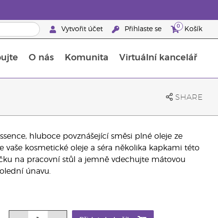
0
Vytvořit účet
Přihlaste se
Košík
ujte
O nás
Komunita
Virtuální kancelář
Průvodce doplňky stravy Young Living
Jak používat esenciální oleje
SHARE
ssence, hluboce povznášející směsi plné oleje ze
e vaše kosmetické oleje a séra několika kapkami této
hvičku na pracovní stůl a jemně vdechujte mátovou
olední únavu.