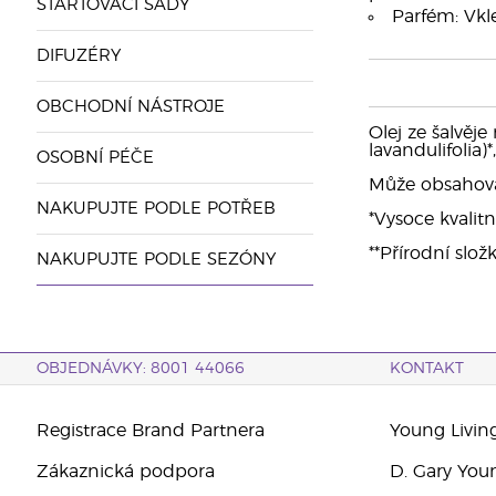
STARTOVACÍ SADY
Parfém: Vkle
DIFUZÉRY
OBCHODNÍ NÁSTROJE
Olej ze šalvěje
lavandulifolia)
OSOBNÍ PÉČE
Může obsahovat: 
NAKUPUJTE PODLE POTŘEB
*Vysoce kvalitn
**Přírodní slož
NAKUPUJTE PODLE SEZÓNY
OBJEDNÁVKY: 8001 44066
KONTAKT
Registrace Brand Partnera
Young Livin
Zákaznická podpora
D. Gary You