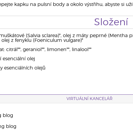
pejte kapku na pulsní body a okolo výstřihu, abyste si užil
Složení
 muškátové (Salvia sclarea)*, olej z máty peprné (Mentha piper
*, olej z fenyklu (Foeniculum vulgare)*
citrál**, geraniol**, limonen**, linalool**
í esenciální olej
ky esenciálních olejů
VIRTUÁLNÍ KANCELÁŘ
g blog
ng blog