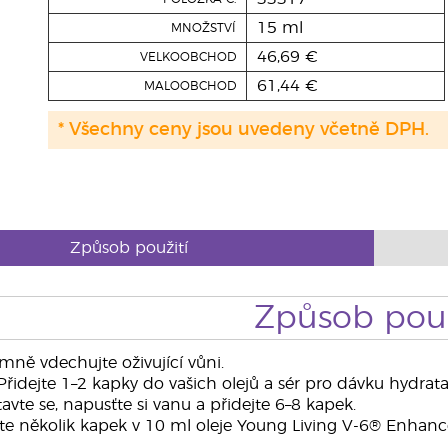
15 ml
MNOŽSTVÍ
46,69 €
VELKOOBCHOD
61,44 €
MALOOBCHOD
* Všechny ceny jsou uvedeny včetně DPH.
Způsob použití
Způsob použ
mně vdechujte oživující vůni.
řidejte 1–2 kapky do vašich olejů a sér pro dávku hydrata
avte se, napusťte si vanu a přidejte 6–8 kapek.
te několik kapek v 10 ml oleje Young Living V-6® Enhanc