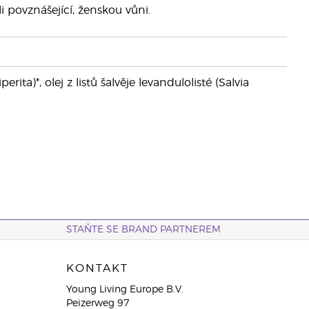
i povznášející, ženskou vůni.
ita)*, olej z listů šalvěje levandulolisté (Salvia
STAŇTE SE BRAND PARTNEREM
KONTAKT
Young Living Europe B.V.
Peizerweg 97