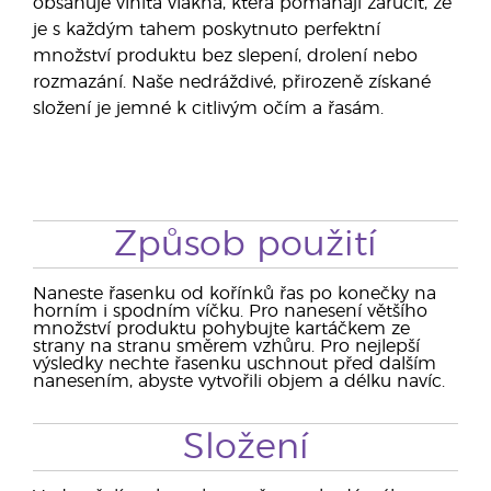
obsahuje vlnitá vlákna, která pomáhají zaručit, že
je s každým tahem poskytnuto perfektní
množství produktu bez slepení, drolení nebo
rozmazání. Naše nedráždivé, přirozeně získané
složení je jemné k citlivým očím a řasám.
Způsob použití
Naneste řasenku od kořínků řas po konečky na
horním i spodním víčku. Pro nanesení většího
množství produktu pohybujte kartáčkem ze
strany na stranu směrem vzhůru. Pro nejlepší
výsledky nechte řasenku uschnout před dalším
nanesením, abyste vytvořili objem a délku navíc.
Složení