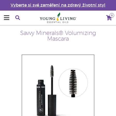
Vyberte si své zaměření na zdravý životní styl
0
Savvy Minerals® Volumizing
Mascara