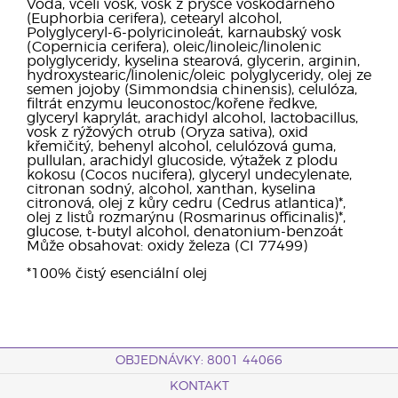
Voda, včelí vosk, vosk z pryšce voskodárného
(Euphorbia cerifera), cetearyl alcohol,
Polyglyceryl-6-polyricinoleát, karnaubský vosk
(Copernicia cerifera), oleic/linoleic/linolenic
polyglyceridy, kyselina stearová, glycerin, arginin,
hydroxystearic/linolenic/oleic polyglyceridy, olej ze
semen jojoby (Simmondsia chinensis), celulóza,
filtrát enzymu leuconostoc/kořene ředkve,
glyceryl kaprylát, arachidyl alcohol, lactobacillus,
vosk z rýžových otrub (Oryza sativa), oxid
křemičitý, behenyl alcohol, celulózová guma,
pullulan, arachidyl glucoside, výtažek z plodu
kokosu (Cocos nucifera), glyceryl undecylenate,
citronan sodný, alcohol, xanthan, kyselina
citronová, olej z kůry cedru (Cedrus atlantica)*,
olej z listů rozmarýnu (Rosmarinus officinalis)*,
glucose, t-butyl alcohol, denatonium-benzoát
Může obsahovat: oxidy železa (CI 77499)
*100% čistý esenciální olej
OBJEDNÁVKY: 8001 44066
KONTAKT