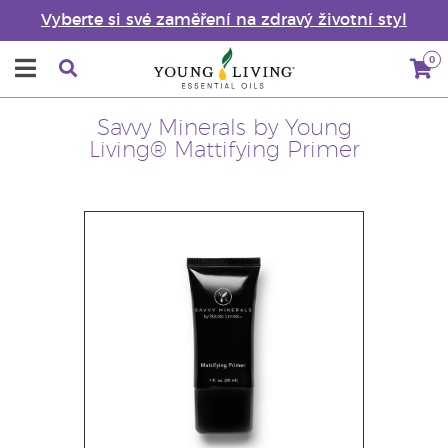
Vyberte si své zaměření na zdravý životní styl
0
Savvy Minerals by Young
Living® Mattifying Primer