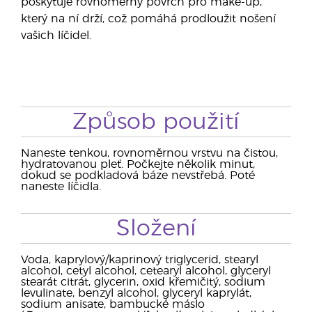
poskytuje rovnoměrný povrch pro make-up,
který na ní drží, což pomáhá prodloužit nošení
vašich líčidel.
Způsob použití
Naneste tenkou, rovnoměrnou vrstvu na čistou,
hydratovanou pleť. Počkejte několik minut,
dokud se podkladová báze nevstřebá. Poté
naneste líčidla.
Složení
Voda, kaprylový/kaprinový triglycerid, stearyl
alcohol, cetyl alcohol, cetearyl alcohol, glyceryl
stearát citrát, glycerin, oxid křemičitý, sodium
levulinate, benzyl alcohol, glyceryl kaprylát,
sodium anisate, bambucké máslo