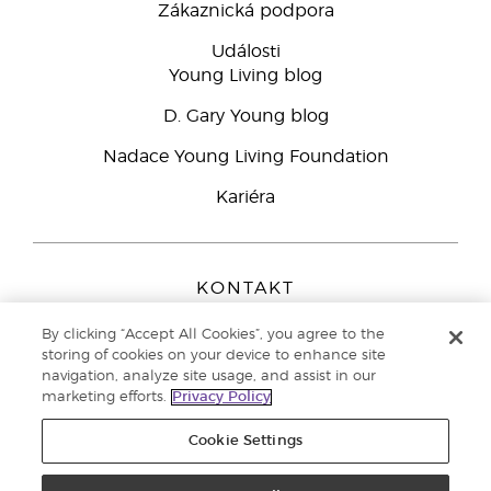
Zákaznická podpora
Události
Young Living blog
D. Gary Young blog
Nadace Young Living Foundation
Kariéra
KONTAKT
Young Living Europe B.V.
By clicking “Accept All Cookies”, you agree to the
Peizerweg 97
storing of cookies on your device to enhance site
9727 AJ Groningen
navigation, analyze site usage, and assist in our
Netherlands
marketing efforts.
Privacy Policy
Zákaznická podpora
800 144 066
Cookie Settings
Copyright © 2021 Young Living Essential Oils. All rights reserved. |
Zásady