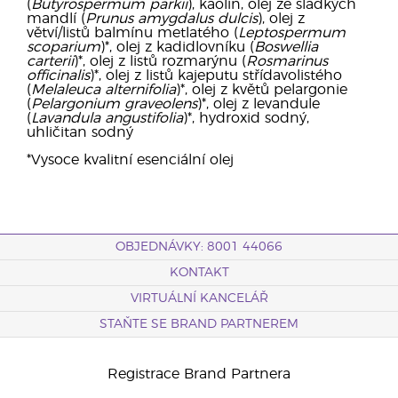
(
Butyrospermum parkii
), kaolín, olej ze sladkých
mandlí (
Prunus amygdalus dulcis
), olej z
větví/listů balmínu metlatého (
Leptospermum
scoparium
)*, olej z kadidlovníku (
Boswellia
carterii
)*, olej z listů rozmarýnu (
Rosmarinus
officinalis
)*, olej z listů kajeputu střídavolistého
(
Melaleuca alternifolia
)*, olej z květů pelargonie
(
Pelargonium graveolens
)*, olej z levandule
(
Lavandula angustifolia
)*, hydroxid sodný,
uhličitan sodný
*Vysoce kvalitní esenciální olej
OBJEDNÁVKY: 8001 44066
KONTAKT
VIRTUÁLNÍ KANCELÁŘ
STAŇTE SE BRAND PARTNEREM
Registrace Brand Partnera