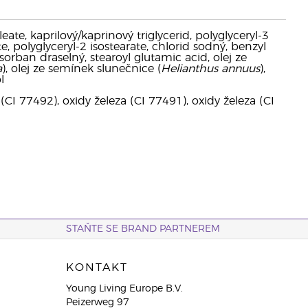
ate, kaprilový/kaprinový triglycerid, polyglyceryl-3
e, polyglyceryl-2 isostearate, chlorid sodný, benzyl
sorban draselný, stearoyl glutamic acid, olej ze
a
), olej ze semínek slunečnice (
Helianthus annuus
),
l
 (CI 77492), oxidy železa (CI 77491), oxidy železa (CI
STAŇTE SE BRAND PARTNEREM
KONTAKT
Young Living Europe B.V.
Peizerweg 97