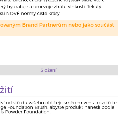
níku bílého, eticky vytěžené krystaly slídy, které
terý hydratuje a omezuje ztrátu vlhkosti. Tekutý
stí NOVÉ normy čisté krásy.
strovaným Brand Partnerům nebo jako součást
Složení
ití
tví od středu vašeho obličeje směrem ven a rozetřete
erage Foundation Brush, abyste produkt nanesli podle
als Powder Foundation.