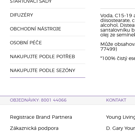
STARTOVACÍ SADY
DIFUZÉRY
Voda, C15-19 al
diisostearate, 
alcohol, Distea
OBCHODNÍ NÁSTROJE
santalovníku b
olej ze semíne
OSOBNÍ PÉČE
Může obsahovat:
77499)
NAKUPUJTE PODLE POTŘEB
*100% čistý ese
NAKUPUJTE PODLE SEZÓNY
OBJEDNÁVKY: 8001 44066
KONTAKT
Registrace Brand Partnera
Young Livin
Zákaznická podpora
D. Gary You