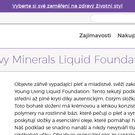
Vyberte si své zaměření na zdravý životní styl
Zajímavosti
Nakup
Bezpečnost esenciálních olejů
Průvodce difuzéry esenciálních olejů
Poslední šance: 50% sleva na péči o pleť
vy Minerals Liquid Founda
Objevte zářivě vypadající pleť a mladistvé, svěží 
Young Living Liquid Foundation. Tento tekutý podkl
střední až plné krytí díky autentickým, čistým slo
Toto bohaté složení má krémovou a lehkou konziste
polymery na rostlinné bázi, které pečují o pleť a v
poskytují složky a esenciální oleje, které pomáhají 
Náš podklad se snadno nanáší a nikdy nevytváří tlu