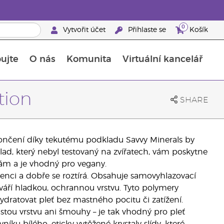
0
Vytvořit účet
Přihlaste se
Košík
ujte
O nás
Komunita
Virtuální kancelář
Průvodce doplňky stravy Young Living
Jak používat esenciální oleje
tion
SHARE
zakončení díky tekutému podkladu Savvy Minerals by
ad, který nebyl testovaný na zvířatech, vám poskytne
žkám a je vhodný pro vegany.
nci a dobře se roztírá. Obsahuje samovyhlazovací
ytváří hladkou, ochrannou vrstvu. Tyto polymery
hydratovat pleť bez mastného pocitu či zatížení.
stou vrstvu ani šmouhy – je tak vhodný pro pleť