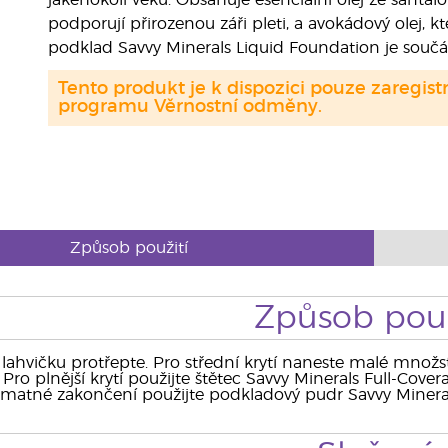
jakéhokoli věku. Obsahuje esenciální olej ze santalov
podporují přirozenou záři pleti, a avokádový olej, k
podklad Savvy Minerals Liquid Foundation je součá
Tento produkt je k dispozici pouze zaregi
programu Věrnostní odměny.
Způsob použití
Způsob použ
lahvičku protřepte. Pro střední krytí naneste malé množs
 Pro plnější krytí použijte štětec Savvy Minerals Full-Cov
o matné zakončení použijte podkladový pudr Savvy Miner