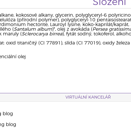
Složení
kane, kokosové alkany, glycerin, polyglyceryl-6 polyricinole
celulóza (přírodní polymer), polyglyceryl-10 pentaisostearat
rdimonium hectorite, Lauroyl lysine, koko-kaprilát/kaprát, 
ílého (
Santalum album
)*, olej z avokáda (
Persea gratissim
k maruly (
Sclerocarya birrea
), fytát sodný, tokoferol, alkoho
 oxid titaničitý (CI 77891), slída (CI 77019), oxidy železa
nciální olej
VIRTUÁLNÍ KANCELÁŘ
g blog
ng blog