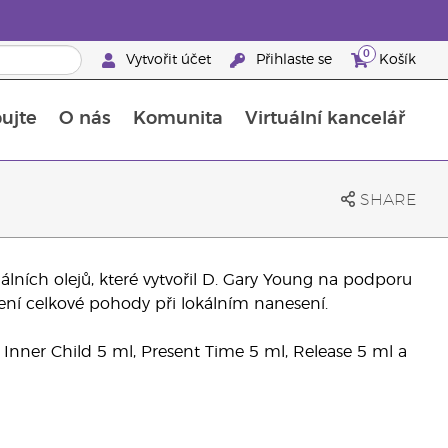
0
Vytvořit účet
Přihlaste se
Košík
ujte
O nás
Komunita
Virtuální kancelář
Průvodce doplňky stravy Young Living
Jak používat esenciální oleje
SHARE
álních olejů, které vytvořil D. Gary Young na podporu
ní celkové pohody při lokálním nanesení.
Inner Child 5 ml, Present Time 5 ml, Release 5 ml a