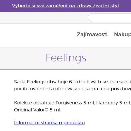
Vyberte si své zaměření na zdravý životní styl
Zajímavosti
Nakup
Bezpečnost esenciálních olejů
Průvodce difuzéry esenciálních olejů
Poslední šance: 50% sleva na péči o pleť
Feelings
Sada Feelings obsahuje 6 jednotlivých směsí esenci
pocitu uvolnění a obnovy sebe sama a na povzbuze
Kolekce obsahuje Forgiveness 5 ml, Harmony 5 ml, 
Original Valor® 5 ml.
Informační stránka o produktu