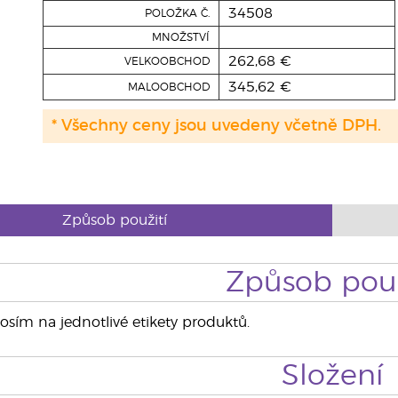
34508
POLOŽKA Č.
MNOŽSTVÍ
262,68 €
VELKOOBCHOD
345,62 €
MALOOBCHOD
* Všechny ceny jsou uvedeny včetně DPH.
Způsob použití
Způsob použ
rosím na jednotlivé etikety produktů.
Složení