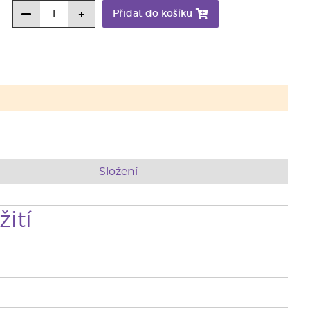
Přidat do košíku
Složení
ití