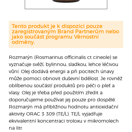
Tento produkt je k dispozici pouze
zaregistrovaným Brand Partnerům nebo
jako součást programu Věrnostní
odměny.
Rozmarýn (Rosmarinus officinalis ct cineole) se
vyznačuje svěží, bylinnou, sladkou, lehce léčivou
vůní. Olej dodává energii a při pocitech únavy
může pomoci obnovit duševní bdělost. Je rovněž
oblíbenou součástí produktů pro péči o pleť a
vlasy. Olej je třeba před použitím zředit a
doporučujeme používat jej pouze pro dospělé.
Rozmarýn má přibližnou hodnotu antioxidační
aktivity ORAC 3 309 (TE/L). TE/L vyjadřuje
ekvivalentní koncentraci troloxu v mikromolech
na litr.