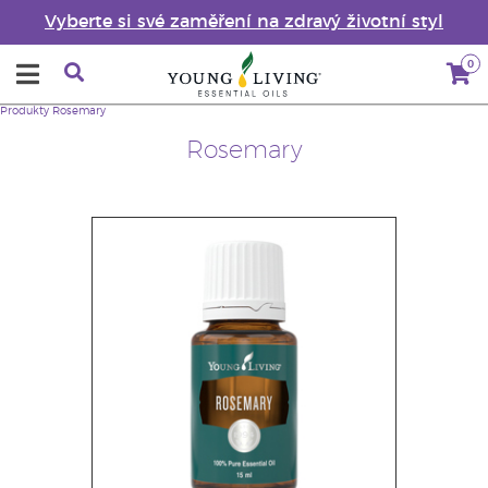
Vyberte si své zaměření na zdravý životní styl
0
Produkty
Rosemary
Rosemary