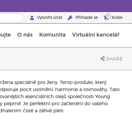
0
Vytvořit účet
Přihlaste se
Košík
ujte
O nás
Komunita
Virtuální kancelář
Průvodce doplňky stravy Young Living
Jak používat esenciální oleje
SHARE
žena speciálně pro ženy. Tento produkt, který
odporuje pocit uvolnění, harmonie a rovnováhy. Tato
lovanějších esenciálních olejů společnosti Young
ty peprné. Je perfektní pro začlenění do vašeho
alením čisté a zářivé pleti.