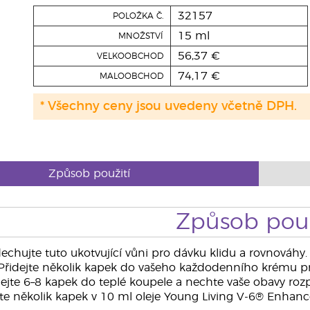
32157
POLOŽKA Č.
15 ml
MNOŽSTVÍ
56,37 €
VELKOOBCHOD
74,17 €
MALOOBCHOD
* Všechny ceny jsou uvedeny včetně DPH.
Způsob použití
Způsob použ
echujte tuto ukotvující vůni pro dávku klidu a rovnováhy.
Přidejte několik kapek do vašeho každodenního krému pro 
dejte 6–8 kapek do teplé koupele a nechte vaše obavy rozp
te několik kapek v 10 ml oleje Young Living V-6® Enhanc