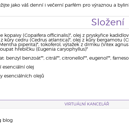
ijte jako váš denní i večerní parfém pro výraznou a bylin
Složení
ce kopaivy (Copaifera officinalis)*, olej z pryskyřice kadidl
ej z kůry cedru (Cedrus atlantica)*, olej z kůry bergamotu 
entha piperita)*, tokoferol, výtažek z drmku (Vitex agnus
z poupat hřebíčku (Eugenia caryophyllus)*
benzyl benzoát**, citrál**, citronellol**, eugenol**, farnesol*
í esenciální olej
ky esenciálních olejů
VIRTUÁLNÍ KANCELÁŘ
g blog