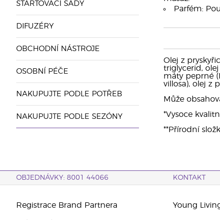
STARTOVACÍ SADY
Parfém: Použ
DIFUZÉRY
OBCHODNÍ NÁSTROJE
Olej z pryskyři
triglycerid, ol
OSOBNÍ PÉČE
máty peprné (M
villosa), olej 
NAKUPUJTE PODLE POTŘEB
Může obsahovat: 
*Vysoce kvalitn
NAKUPUJTE PODLE SEZÓNY
**Přírodní slož
OBJEDNÁVKY: 8001 44066
KONTAKT
Registrace Brand Partnera
Young Livin