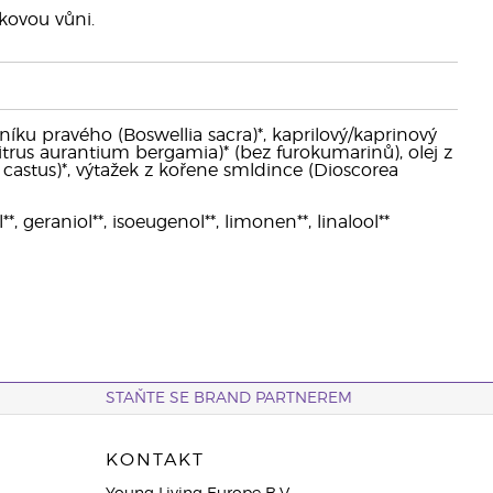
kovou vůni.
ovníku pravého (Boswellia sacra)*, kaprilový/kaprinový
(Citrus aurantium bergamia)* (bez furokumarinů), olej z
 castus)*, výtažek z kořene smldince (Dioscorea
*, geraniol**, isoeugenol**, limonen**, linalool**
STAŇTE SE BRAND PARTNEREM
KONTAKT