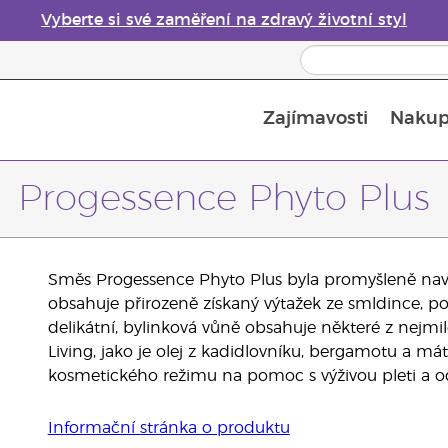
Vyberte si své zaměření na zdravý životní styl
Zajímavosti
Nakup
Bezpečnost esenciálních olejů
Průvodce difuzéry esenciálních olejů
Poslední šance: 50% sleva na péči o pleť
Progessence Phyto Plus
Směs Progessence Phyto Plus byla promyšleně navr
obsahuje přirozeně získaný výtažek ze smldince, p
delikátní, bylinková vůně obsahuje některé z nejmi
Living, jako je olej z kadidlovníku, bergamotu a má
kosmetického režimu na pomoc s výživou pleti a odh
Informační stránka o produktu