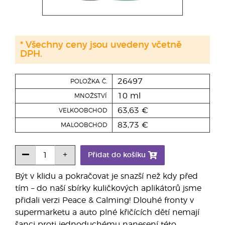
* Všechny ceny jsou uvedeny včetně
DPH.
26497
POLOŽKA Č.
10 ml
MNOŽSTVÍ
63,63 €
VELKOOBCHOD
83,73 €
MALOOBCHOD
Přidat do košíku
Být v klidu a pokračovat je snazší než kdy před
tím – do naší sbírky kuličkových aplikátorů jsme
přidali verzi Peace & Calming! Dlouhé fronty v
supermarketu a auto plné křičících dětí nemají
šanci proti jednoduchému nanesení této