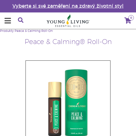
Vyberte si své zaměření na zdravý životní styl
0
Produkty
Peace & Calming Roll-On
Peace & Calming® Roll-On