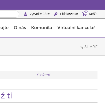
0
Vytvořit účet
Přihlaste se
Košík
ujte
O nás
Komunita
Virtuální kancelář
Průvodce doplňky stravy Young Living
Jak používat esenciální oleje
SHARE
Složení
ití