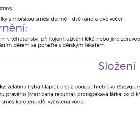
travy:
olky s mořskou směsí denně – dvě ráno a dvě večer.
nění:
m v těhotenství, při kojení, užívání léků nebo jiné zdravot
áním dětem se poraďte s dětským lékařem.
Složení
ky: želatina (ryba tilápie), olej z poupat hřebíčku (Syzygi
pravého (Matricaria recutita), protispékavá látka: oxid kře
, směs karotenoidů, vyčištěná voda.