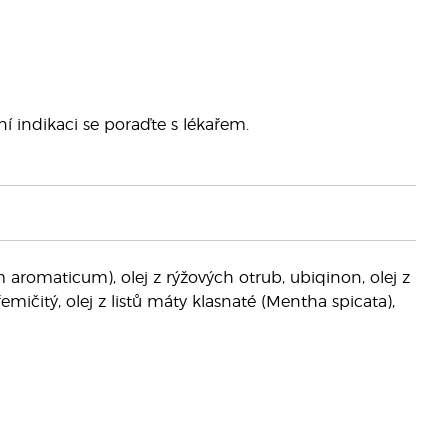
ní indikaci se poraďte s lékařem.
um aromaticum), olej z rýžových otrub, ubiqinon, olej z
mičitý, olej z listů máty klasnaté (Mentha spicata),