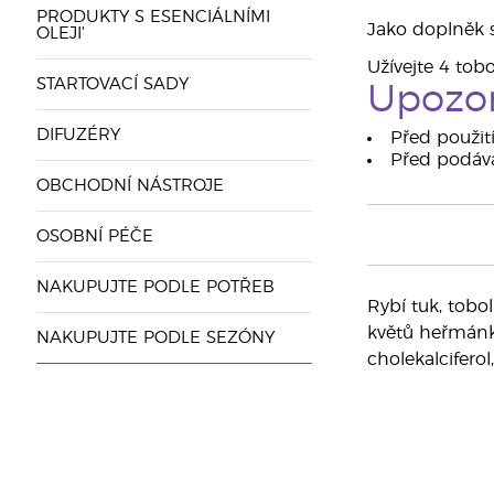
PRODUKTY S ESENCIÁLNÍMI
Jako doplněk s
OLEJI'
Užívejte 4 tob
STARTOVACÍ SADY
Upozor
DIFUZÉRY
Před použití
Před podáv
OBCHODNÍ NÁSTROJE
OSOBNÍ PÉČE
NAKUPUJTE PODLE POTŘEB
Rybí tuk, tobol
květů heřmánku 
NAKUPUJTE PODLE SEZÓNY
cholekalciferol