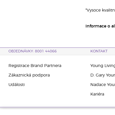
*Vysoce kvalitn
Informace o a
OBJEDNÁVKY: 8001 44066
KONTAKT
Registrace Brand Partnera
Young Livin
Zákaznická podpora
D. Gary You
Události
Nadace Youn
Kariéra
Copyright © 2021 Young Living Essential Oils. All rights reserved. |
Zása