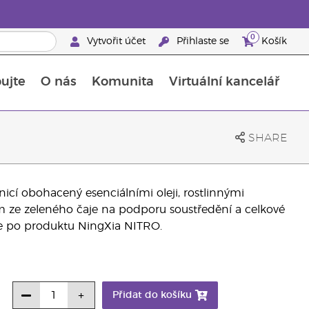
0
Vytvořit účet
Přihlaste se
Košík
ujte
O nás
Komunita
Virtuální kancelář
Průvodce doplňky stravy Young Living
Jak používat esenciální oleje
SHARE
nicí obohacený esenciálními oleji, rostlinnými
m ze zeleného čaje na podporu soustředění a celkové
te po produktu NingXia NITRO.
Přidat do košíku