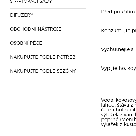
STARTOVACÍ SADY
Před použitím 
DIFUZÉRY
OBCHODNÍ NÁSTROJE
Konzumujte pro
OSOBNÍ PÉČE
Vychutnejte si
NAKUPUJTE PODLE POTŘEB
Vypijte ho, kdy
NAKUPUJTE PODLE SEZÓNY
Voda, kokosový 
jahod, šťáva z
čaje, cholin bi
výtažek z vanil
peprné (Mentha
výtažek z kust