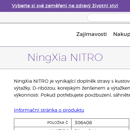
Vyberte si své zaměření na zdravý životní styl
Zajímavosti
Nakup
Bezpečnost esenciálních olejů
Průvodce difuzéry esenciálních olejů
Poslední šance: 50% sleva na péči o pleť
NingXia NITRO
NingXia NITRO je vynikající doplněk stravy s kustov
výtažky, D-ribózou, korejským ženšenem a výtažke
výkonnosti. Pokud potřebujete povzbuzení, sáhně
Informační stránka o produktu
306408
POLOŽKA Č.