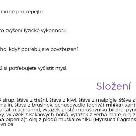
řádně protřepejte.
 zvýšení fyzické výkonnosti.
 ho, když potřebujete povzbuzení.
ž si potřebujete vyčistit mysl.
Složení
sirup, šťáva z třešní, šťáva z kiwi, šťáva z malpígie, šťáva z
 malin, šťáva z brusinek, ochucovadlo (derivát
mléka
), xan
tartát, niacinamid, výtažek z listů morušovníku bílého, py
ky, výtažek z kakaových bobů, výtažek z Yerba maté, olej z
 piperita)*, olej z plodů muškátovníku (Myristica fragrans
ovnice