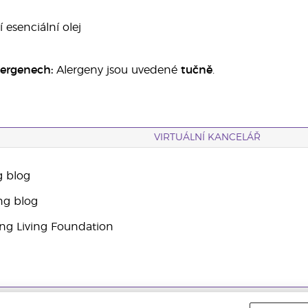
í esenciální olej
lergenech:
Alergeny jsou uvedené
tučně
.
VIRTUÁLNÍ KANCELÁŘ
g blog
ng blog
g Living Foundation
dy ochrany osobních údajů