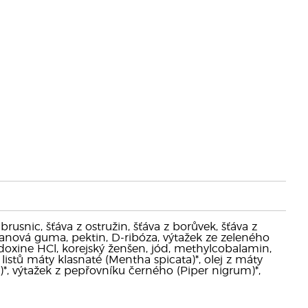
 brusnic, šťáva z ostružin, šťáva z borůvek, šťáva z
tanová guma, pektin, D-ribóza, výtažek ze zeleného
ridoxine HCl, korejský ženšen, jód, methylcobalamin,
 listů máty klasnaté (Mentha spicata)*, olej z máty
)*, výtažek z pepřovníku černého (Piper nigrum)*,