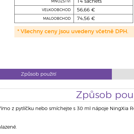
14 sachets
MNOŽSTVÍ
56,66 €
VELKOOBCHOD
74,56 €
MALOOBCHOD
* Všechny ceny jsou uvedeny včetně DPH.
Způsob použití
Způsob použ
ímo z pytlíčku nebo smíchejte s 30 ml nápoje NingXia R
lazené.