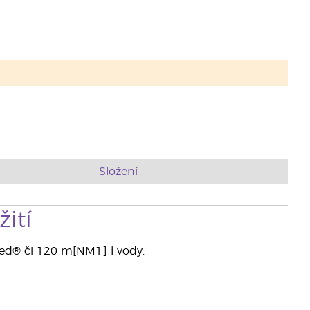
Složení
ití
ed® či 120 m[NM1] l vody.