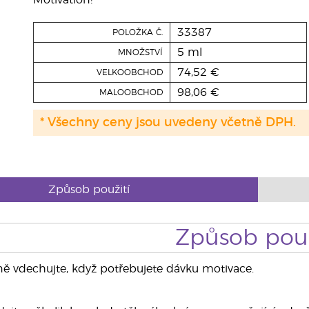
Motivation!
33387
POLOŽKA Č.
5 ml
MNOŽSTVÍ
74,52 €
VELKOOBCHOD
98,06 €
MALOOBCHOD
* Všechny ceny jsou uvedeny včetně DPH.
Způsob použití
Způsob použ
ě vdechujte, když potřebujete dávku motivace.