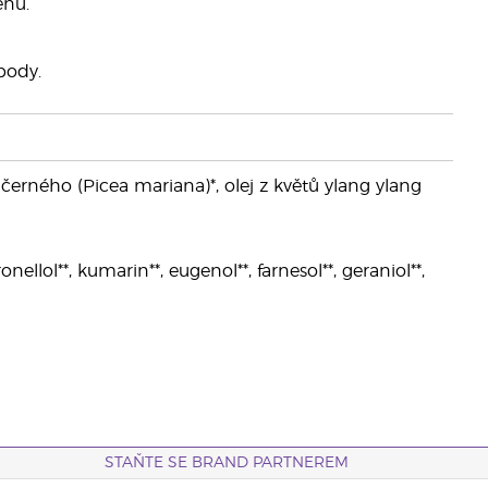
ěnu.
body.
 černého (Picea mariana)*, olej z květů ylang ylang
ellol**, kumarin**, eugenol**, farnesol**, geraniol**,
STAŇTE SE BRAND PARTNEREM