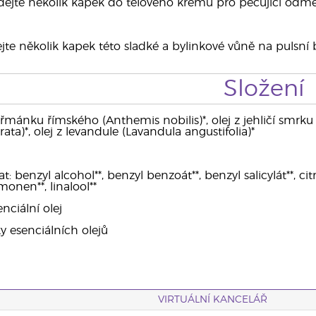
dejte několik kapek do tělového krému pro pečující odm
jte několik kapek této sladké a bylinkové vůně na pulsní 
Složení
eřmánku římského (Anthemis nobilis)*, olej z jehličí smrku
a)*, olej z levandule (Lavandula angustifolia)*
 benzyl alcohol**, benzyl benzoát**, benzyl salicylát**, citron
monen**, linalool**
nciální olej
ky esenciálních olejů
VIRTUÁLNÍ KANCELÁŘ