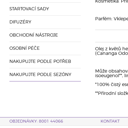
Kosmetika: Při
STARTOVACÍ SADY
Parfém: Vklepe
DIFUZÉRY
OBCHODNÍ NÁSTROJE
OSOBNÍ PÉČE
Olej z květů h
(Cananga Odorat
NAKUPUJTE PODLE POTŘEB
Může obsahovat:
NAKUPUJTE PODLE SEZÓNY
isoeugenol**, li
*100% čistý ese
**Přírodní slož
OBJEDNÁVKY: 8001 44066
KONTAKT