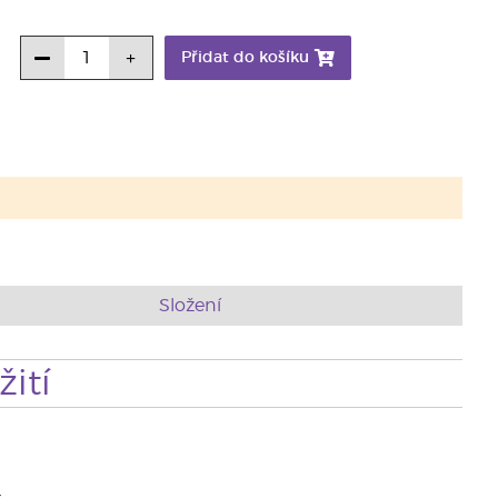
Přidat do košíku
Složení
ití