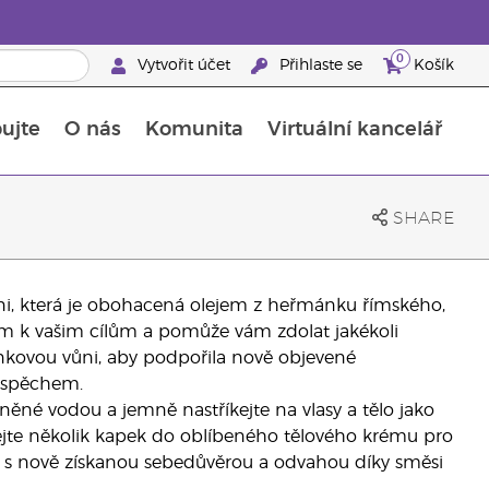
0
Vytvořit účet
Přihlaste se
Košík
ujte
O nás
Komunita
Virtuální kancelář
Průvodce doplňky stravy Young Living
Jak používat esenciální oleje
SHARE
ůni, která je obohacená olejem z heřmánku římského,
m k vašim cílům a pomůže vám zdolat jakékoli
linkovou vůni, aby podpořila nově objevené
 úspěchem.
ěné vodou a jemně nastříkejte na vlasy a tělo jako
idejte několik kapek do oblíbeného tělového krému pro
ů s nově získanou sebedůvěrou a odvahou díky směsi