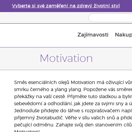
Vyberte si své zaměření na zdravý životní styl
Zajímavosti
Nakup
Bezpečnost esenciálních olejů
Průvodce difuzéry esenciálních olejů
Poslední šance: 50% sleva na péči o pleť
Motivation
Směs esenciálních olejů Motivation má oživující v
smrku černého a ylang ylang. Popožene vás směre
překážky na vaší cestě. Přijměte tuto sladkou a by
sebevědomí a odhodlání, jak jdete za svými sny a
Jednoduše přidejte do láhve s rozprašovačem napln
příjemný životabudič. Věřte v sílu vašich snů a př
pečující odměnu. Zahajte svůj den stanovením cíl