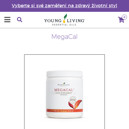
Vyberte si své zaměření na zdravý životní styl
0
MegaCal