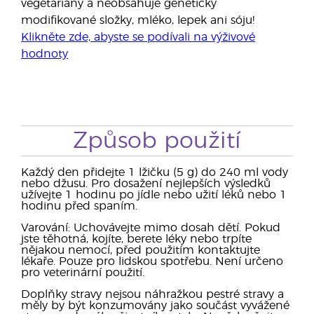
vegetariány a neobsahuje geneticky
modifikované složky, mléko, lepek ani sóju!
Klikněte zde, abyste se podívali na výživové
hodnoty
Způsob použití
Každý den přidejte 1 lžičku (5 g) do 240 ml vody
nebo džusu. Pro dosažení nejlepších výsledků
užívejte 1 hodinu po jídle nebo užití léků nebo 1
hodinu před spaním.
Varování: Uchovávejte mimo dosah dětí. Pokud
jste těhotná, kojíte, berete léky nebo trpíte
nějakou nemocí, před použitím kontaktujte
lékaře. Pouze pro lidskou spotřebu. Není určeno
pro veterinární použití.
Doplňky stravy nejsou náhražkou pestré stravy a
měly by být konzumovány jako součást vyvážené