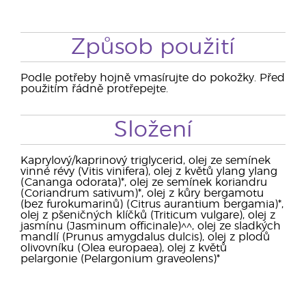
Způsob použití
Podle potřeby hojně vmasírujte do pokožky. Před
použitím řádně protřepejte.
Složení
Kaprylový/kaprinový triglycerid, olej ze semínek
vinné révy (Vitis vinifera), olej z květů ylang ylang
(Cananga odorata)*, olej ze semínek koriandru
(Coriandrum sativum)*, olej z kůry bergamotu
(bez furokumarinů) (Citrus aurantium bergamia)*,
olej z pšeničných klíčků (Triticum vulgare), olej z
jasmínu (Jasminum officinale)^^, olej ze sladkých
mandlí (Prunus amygdalus dulcis), olej z plodů
olivovníku (Olea europaea), olej z květů
pelargonie (Pelargonium graveolens)*