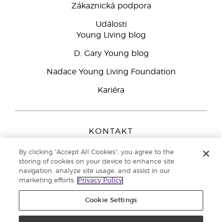
Zákaznická podpora
Události
Young Living blog
D. Gary Young blog
Nadace Young Living Foundation
Kariéra
KONTAKT
Young Living Europe B.V.
By clicking “Accept All Cookies”, you agree to the
Peizerweg 97
storing of cookies on your device to enhance site
9727 AJ Groningen
navigation, analyze site usage, and assist in our
Netherlands
marketing efforts.
Privacy Policy
Zákaznická podpora
800 144 066
Cookie Settings
Copyright © 2021 Young Living Essential Oils. All rights reserved. |
Zásady