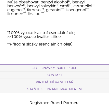
Může obsahovat: benzyl alcohol**, benzyl
benzoát**, benzyl salicylát**, citrál**, citronellol**,
eugenol**, farnesol**, geraniol**, isoeugenol**,
limonen**, linalool**
*100% vysoce kvalitní esenciální olej
^^100% vysoce kvalitní silice
**Přírodní složky esenciálních olejů
OBJEDNÁVKY: 8001 44066
KONTAKT
VIRTUÁLNÍ KANCELÁŘ
STAŇTE SE BRAND PARTNEREM
Registrace Brand Partnera