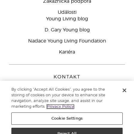
Zákaznická podpora
Události
Young Living blog
D. Gary Young blog
Nadace Young Living Foundation
Kariéra
KONTAKT
Young Living Europe B.V.
By clicking “Accept All Cookies”, you agree to the
Peizerweg 97
storing of cookies on your device to enhance site
9727 AJ Groningen
navigation, analyze site usage, and assist in our
Netherlands
marketing efforts.
Privacy Policy
Zákaznická podpora
800 144 066
Cookie Settings
Copyright © 2021 Young Living Essential Oils. All rights reserved. |
Zásady
Reject All
ochrany osobních údajů