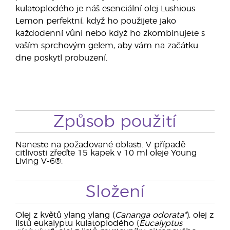
kulatoplodého je náš esenciální olej Lushious
Lemon perfektní, když ho použijete jako
každodenní vůni nebo když ho zkombinujete s
vaším sprchovým gelem, aby vám na začátku
dne poskytl probuzení.
Způsob použití
Naneste na požadované oblasti. V případě
citlivosti zřeďte 15 kapek v 10 ml oleje Young
Living V-6®.
Složení
Olej z květů ylang ylang (
Cananga odorata*
), olej z
listů eukalyptu kulatoplodého (
Eucalyptus