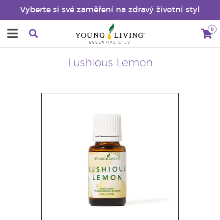
Vyberte si své zaměření na zdravý životní styl
0
Lushious Lemon