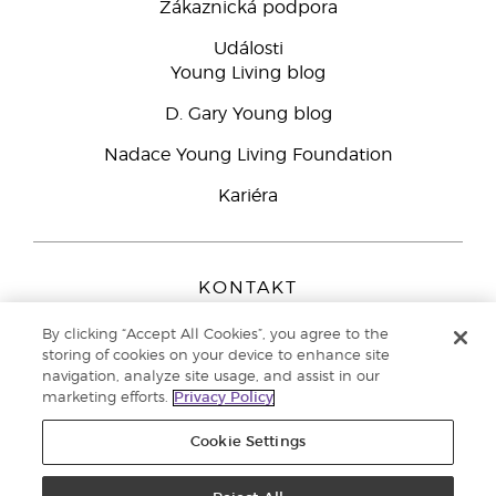
Zákaznická podpora
Události
Young Living blog
D. Gary Young blog
Nadace Young Living Foundation
Kariéra
KONTAKT
Young Living Europe B.V.
By clicking “Accept All Cookies”, you agree to the
Peizerweg 97
storing of cookies on your device to enhance site
9727 AJ Groningen
navigation, analyze site usage, and assist in our
Netherlands
marketing efforts.
Privacy Policy
Zákaznická podpora
800 144 066
Cookie Settings
Copyright © 2021 Young Living Essential Oils. All rights reserved. |
Zásady