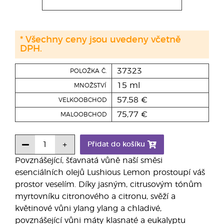
* Všechny ceny jsou uvedeny včetně
DPH.
37323
POLOŽKA Č.
15 ml
MNOŽSTVÍ
57,58 €
VELKOOBCHOD
75,77 €
MALOOBCHOD
Přidat do košíku
Povznášející, šťavnatá vůně naší směsi
esenciálních olejů Lushious Lemon prostoupí váš
prostor veselím. Díky jasným, citrusovým tónům
myrtovníku citronového a citronu, svěží a
květinové vůni ylang ylang a chladivé,
povznášející vůni máty klasnaté a eukalyptu