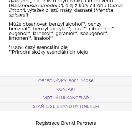
globulus*
), olej z listů myrtovníku citronového
(
Backhousia citriodora*
), olej z kůry citronu (
Citrus
limon*
), výtažek z listů máty klasnaté (
Mentha
spicata*
)
Může obsahovat: benzyl alcohol**, benzyl
benzoát**, benzyl salicylát**, citrál**, citronellol**,
eugenol**, farnesol**, geraniol**, isoeugenol**,
limonen**, linalool**
*100% čistý esenciální olej
**Přírodní složky esenciálních olejů
OBJEDNÁVKY: 8001 44066
KONTAKT
VIRTUÁLNÍ KANCELÁŘ
STAŇTE SE BRAND PARTNEREM
Registrace Brand Partnera