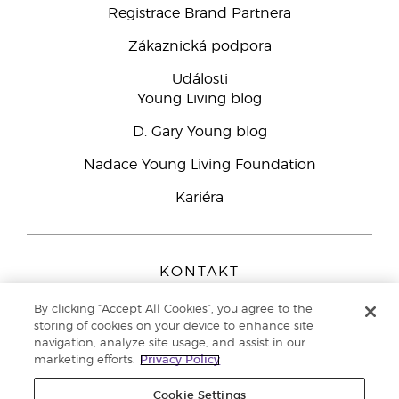
Registrace Brand Partnera
Zákaznická podpora
Události
Young Living blog
D. Gary Young blog
Nadace Young Living Foundation
Kariéra
KONTAKT
Young Living Europe B.V.
By clicking “Accept All Cookies”, you agree to the
Peizerweg 97
storing of cookies on your device to enhance site
9727 AJ Groningen
navigation, analyze site usage, and assist in our
Netherlands
marketing efforts.
Privacy Policy
Zákaznická podpora
800 144 066
Cookie Settings