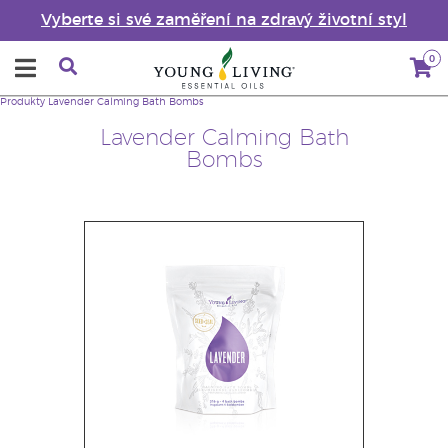
Vyberte si své zaměření na zdravý životní styl
0
Produkty
Lavender Calming Bath Bombs
Lavender Calming Bath
Bombs