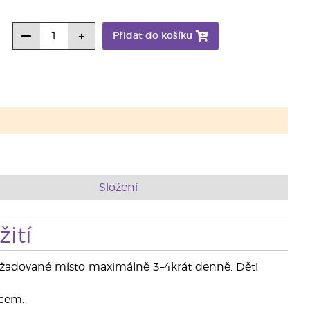
Přidat do košíku
Složení
ití
 požadované místo maximálně 3–4krát denně. Děti
ncem.