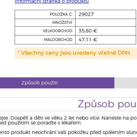
Informační stránka o produktu
29027
POLOŽKA Č.
MNOŽSTVÍ
35,80 €
VELKOOBCHOD
47,11 €
MALOOBCHOD
* Všechny ceny jsou uvedeny včetně DPH.
Způsob použití
Způsob použ
jte. Dospělí a děti ve věku 2 let nebo více: Naneste na
Před použitím se poraďte s lékařem.
nto produkt neochrání vaši pokožku před spálením slu