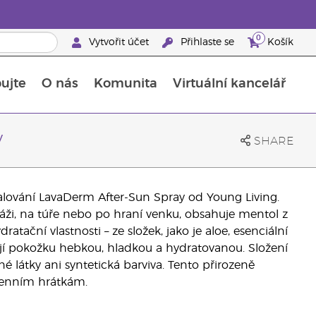
0
Vytvořit účet
Přihlaste se
Košík
ujte
O nás
Komunita
Virtuální kancelář
Průvodce doplňky stravy Young Living
Jak používat esenciální oleje
y
SHARE
opalování LavaDerm After-Sun Spray od Young Living.
pláži, na túře nebo po hraní venku, obsahuje mentol z
atační vlastnosti – ze složek, jako je aloe, esenciální
hají pokožku hebkou, hladkou a hydratovanou. Složení
 látky ani syntetická barviva. Tento přirozeně
denním hrátkám.