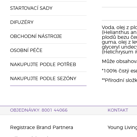
STARTOVACÍ SADY
DIFUZÉRY
Voda, olej z pl
(Helianthus an
OBCHODNÍ NÁSTROJE
plodů bezu čer
guma, olej z le
glyceryl undecy
OSOBNÍ PÉČE
(Helichrysum it
Může obsahovat: 
NAKUPUJTE PODLE POTŘEB
*100% čistý ese
NAKUPUJTE PODLE SEZÓNY
**Přírodní slož
OBJEDNÁVKY: 8001 44066
KONTAKT
Registrace Brand Partnera
Young Livin