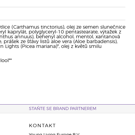
ětlice (Carthamus tinctorius), olej ze semen slunečnice
yl kaprylát, polyglyceryl-10 pentastearate, výtažek z
nthus annuus), behenyl alcohol, mentol, xantanová
, prášek ze šťávy listů aloe vera (Aloe barbadensis),
n Lights (Picea mariana)*, olej z květů smilu
lool**
STAŇTE SE BRAND PARTNEREM
KONTAKT