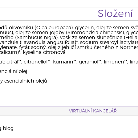
Složení
odů olivovníku (Olea europaea), glycerin, olej ze semen sv
nuus), olej ze semen jojoby (Simmondsia chinensis), glycer
ného (Sambucus nigra), vosk ze semen slunečnice (Helia
vandule (Lavandula angustifolia)*, sodium stearoyl lactylate
lenate, fytát sodný, olej z jehličí smrku černého z Norther
alicum)*, kyselina citronová
citrál**, citronellol**, kumarin**, geraniol**, limonen**, lina
nciální olej
ky esenciálních olejů
VIRTUÁLNÍ KANCELÁŘ
g blog