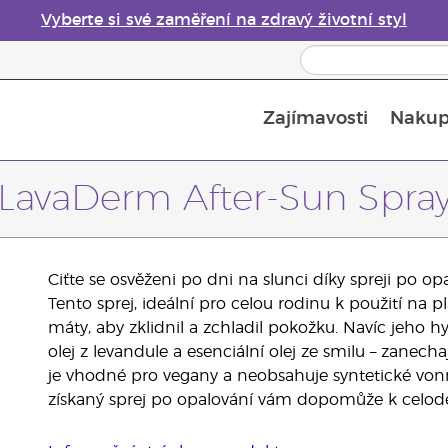
Vyberte si své zaměření na zdravý životní styl
Zajímavosti
Nakup
Bezpečnost esenciálních olejů
Průvodce difuzéry esenciálních olejů
Poslední šance: 50% sleva na péči o pleť
LavaDerm After-Sun Spra
Ciťte se osvěženi po dni na slunci díky spreji po 
Tento sprej, ideální pro celou rodinu k použití na 
máty, aby zklidnil a zchladil pokožku. Navíc jeho hydr
olej z levandule a esenciální olej ze smilu – zanec
je vhodné pro vegany a neobsahuje syntetické vonné
získaný sprej po opalování vám dopomůže k celo