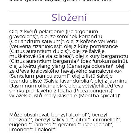
Složení
Olej z květů pelargonie (Pelargonium
graveolens)*, olej ze semínek koriandru
(Coriandrum sativum)*, olej z kořene vetiveru
(Vetiveria zizanioides)*, olej z kůry pomeranče
(Citrus aurantium dulcis)*, olej ze šalvěje
muškátové (Salvia sclarea)*, olej z kůry bergamotu
(Citrus aurantium bergamia)* (bez furokumarinů),
olej z květů ylang ylang (Cananga odorata)*, olej
ze dřeva královského havajského santalovníku^
(Santalum paniculatum)*, olej z listů šalvěje
levandulolisté (Salvia lavandufolia)*, olej z jasmínu
(Jasminum officinale)^^, olej z větví/jehličí/dřeva
smrku pichlavého z Idaha (Picea pungens)*,
výtažek z listů máty klasnaté (Mentha spicata)*
Může obsahovat: benzyl alcohol**, benzyl
benzoát**, benzyl salicylát**, citrál**, citronellol**,
eugenol**, farnesol**, geraniol**, isoeugenol**,
limonen**, linalool**