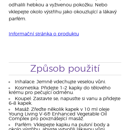
odhalili hebkou a vyživenou pokožku. Nebo
vklepejte okolo výstřihu jako okouzlující a lákavý
parfém.
Informační stránka o produktu
Způsob použití
Inhalace: Jemně vdechujte veselou vůni.
Kosmetika: Přidejte 1–2 kapky do tělového
krému pro pečující odměnu.
Koupel: Zastavte se, napusťte si vanu a přidejte
6–8 kapek.
Masáž: Zřeďte několik kapek v 10 ml oleje
Young Living V-6® Enhanced Vegetable Oil
Complex pro povznášející masáž.
Parfém: Vklepejte kapku na pulsní body a
okolo výstřihu, abyste vytvořili lákavou vůni.