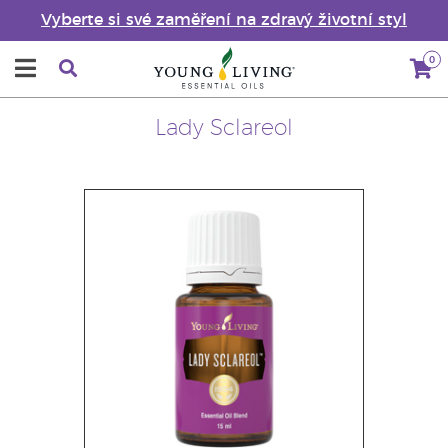
Vyberte si své zaměření na zdravý životní styl
0
Lady Sclareol