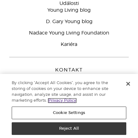
Události
Young Living blog
D. Gary Young blog
Nadace Young Living Foundation
Kariéra
KONTAKT
Young Living Europe B.V.
By clicking “Accept All Cookies”, you agree to the
Peizerweg 97
storing of cookies on your device to enhance site
9727 AJ Groningen
navigation, analyze site usage, and assist in our
Netherlands
marketing efforts.
Privacy Policy
Zákaznická podpora
800 144 066
Cookie Settings
Copyright © 2021 Young Living Essential Oils. All rights reserved. |
Zásady
ochrany osobních údajů
Reject All