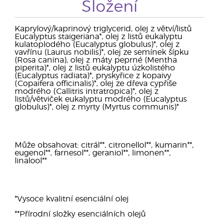
Složení
Kaprylový/kaprinový triglycerid, olej z větví/listů
Eucalyptus staigeriana*, olej z listů eukalyptu
kulatoplodého (Eucalyptus globulus)*, olej z
vavřínu (Laurus nobilis)*, olej ze semínek šípku
(Rosa canina), olej z máty peprné (Mentha
piperita)*, olej z listů eukalyptu úzkolistého
(Eucalyptus radiata)*, pryskyřice z kopaivy
(Copaifera officinalis)*, olej ze dřeva cypřiše
modrého (Callitris intratropica)*, olej z
listů/větviček eukalyptu modrého (Eucalyptus
globulus)*, olej z myrty (Myrtus communis)*
Může obsahovat: citrál**, citronellol**, kumarin**,
eugenol**, farnesol**, geraniol**, limonen**,
linalool**
*Vysoce kvalitní esenciální olej
**Přírodní složky esenciálních olejů