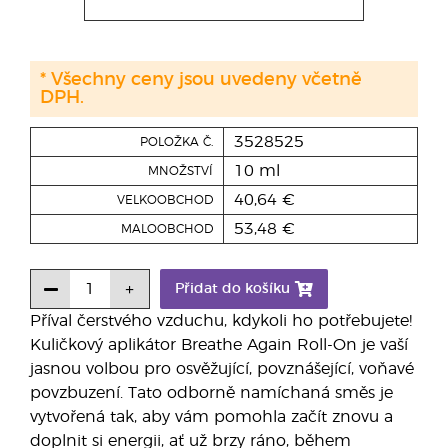
* Všechny ceny jsou uvedeny včetně
DPH.
3528525
POLOŽKA Č.
10 ml
MNOŽSTVÍ
40,64 €
VELKOOBCHOD
53,48 €
MALOOBCHOD
Přidat do košíku
Příval čerstvého vzduchu, kdykoli ho potřebujete!
Kuličkový aplikátor Breathe Again Roll-On je vaší
jasnou volbou pro osvěžující, povznášející, voňavé
povzbuzení. Tato odborně namíchaná směs je
vytvořená tak, aby vám pomohla začít znovu a
doplnit si energii, ať už brzy ráno, během