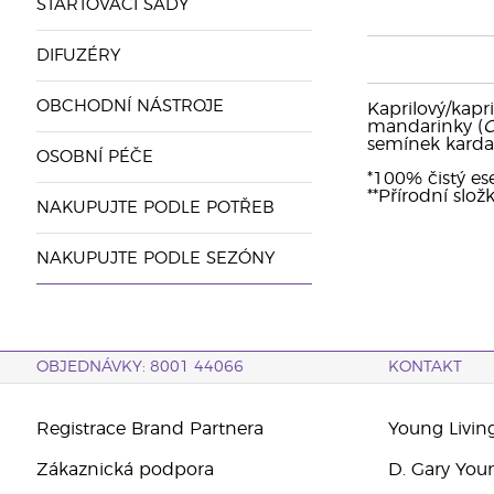
STARTOVACÍ SADY
DIFUZÉRY
OBCHODNÍ NÁSTROJE
Kaprilový/kapri
mandarinky (
C
semínek kard
OSOBNÍ PÉČE
*100% čistý ese
**Přírodní slož
NAKUPUJTE PODLE POTŘEB
NAKUPUJTE PODLE SEZÓNY
OBJEDNÁVKY: 8001 44066
KONTAKT
Registrace Brand Partnera
Young Livin
Zákaznická podpora
D. Gary You