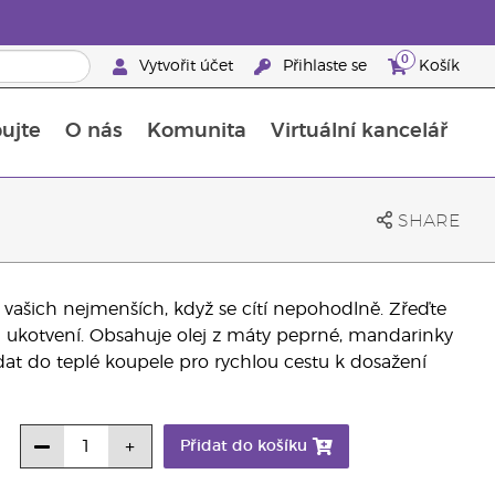
0
Vytvořit účet
Přihlaste se
Košík
ujte
O nás
Komunita
Virtuální kancelář
Průvodce doplňky stravy Young Living
Jak používat esenciální oleje
SHARE
a vašich nejmenších, když se cítí nepohodlně. Zřeďte
a ukotvení. Obsahuje olej z máty peprné, mandarinky
idat do teplé koupele pro rychlou cestu k dosažení
Přidat do košíku