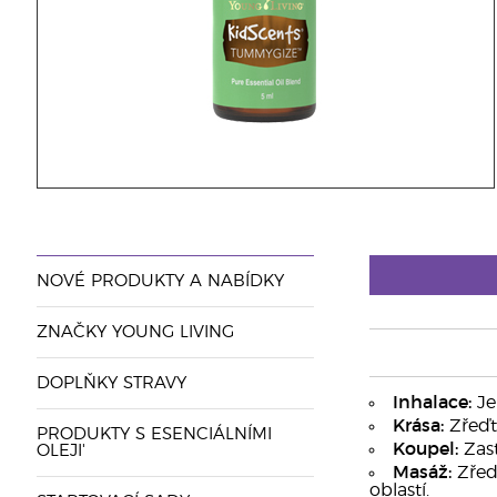
NOVÉ PRODUKTY A NABÍDKY
ZNAČKY YOUNG LIVING
DOPLŇKY STRAVY
Inhalace:
Je
Krása:
Zřeďte
PRODUKTY S ESENCIÁLNÍMI
Koupel:
Zast
OLEJI'
Masáž:
Zřeďt
oblastí.