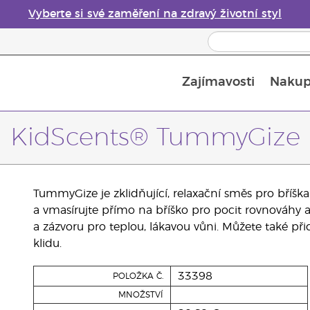
Vyberte si své zaměření na zdravý životní styl
Zajímavosti
Nakup
Bezpečnost esenciálních olejů
Průvodce difuzéry esenciálních olejů
Poslední šance: 50% sleva na péči o pleť
KidScents® TummyGize
TummyGize je zklidňující, relaxační směs pro bříšk
a vmasírujte přímo na bříško pro pocit rovnováhy 
a zázvoru pro teplou, lákavou vůni. Můžete také př
klidu.
33398
POLOŽKA Č.
MNOŽSTVÍ