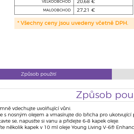
20,68 €
VELKOOBCHOD
27,21 €
MALOOBCHOD
* Všechny ceny jsou uvedeny včetně DPH.
Způsob použití
Způsob použ
mně vdechujte uvolňující vůni.
 s nosným olejem a vmasírujte do břicha pro ukotvující p
avte se, napusťte si vanu a přidejte 6–8 kapek oleje.
e několik kapek v 10 ml oleje Young Living V-6® Enhanc