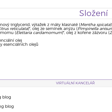
Složení
nový triglycerid, výtažek z máty klasnaté (
Mentha spicata
)
itrus reticulata
)*, olej ze semínek anýzu (
Pimpinella anisu
amomu (
Elettaria cardamomum
)*, olej z kořene zázvoru (
Z
nciální olej
ky esenciálních olejů
VIRTUÁLNÍ KANCELÁŘ
g blog
ng blog