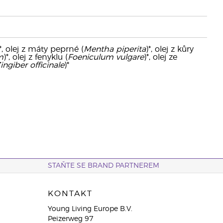
*, olej z máty peprné (
Mentha piperita
)*, olej z kůry
m
)*, olej z fenyklu (
Foeniculum vulgare
)*, olej ze
ingiber officinale
)*
STAŇTE SE BRAND PARTNEREM
KONTAKT
Young Living Europe B.V.
Peizerweg 97