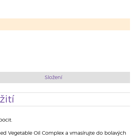
Složení
ití
ocit.
ed Vegetable Oil Complex a vmasírujte do bolavých