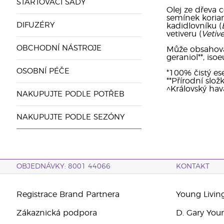
STARTOVACÍ SADY
Olej ze dřeva c
semínek koria
DIFUZÉRY
kadidlovníku (
vetiveru (
Vetive
OBCHODNÍ NÁSTROJE
Může obsahovat: 
geraniol**, isoe
OSOBNÍ PÉČE
*100% čistý ese
**Přírodní slož
^Královský hav
NAKUPUJTE PODLE POTŘEB
NAKUPUJTE PODLE SEZÓNY
OBJEDNÁVKY: 8001 44066
KONTAKT
Registrace Brand Partnera
Young Livin
Zákaznická podpora
D. Gary You