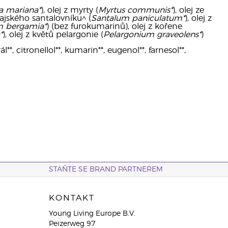
a mariana*
), olej z myrty (
Myrtus communis*
), olej ze
vajského santalovníku^ (
Santalum paniculatum*
), olej z
m bergamia*
) (bez furokumarinů), olej z kořene
*
), olej z květů pelargonie (
Pelargonium graveolens*
)
**, citronellol**, kumarin**, eugenol**, farnesol**,
STAŇTE SE BRAND PARTNEREM
KONTAKT
Young Living Europe B.V.
Peizerweg 97