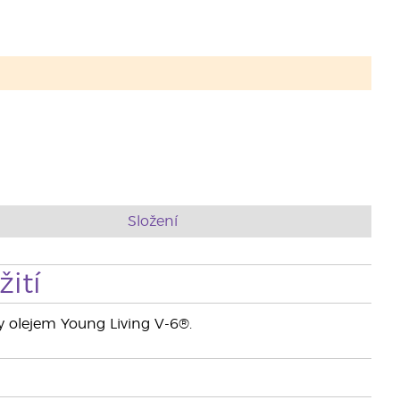
Složení
ití
by olejem Young Living V-6®.