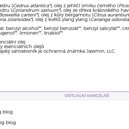
edru (
Cedrus atlantica*
), olej z jehličí smrku černého (
Pice
ndru (
Coriandrum sativum*
), olej ze dřeva královského ha
Boswellia carterii*
), olej z kůry bergamotu (
Citrus aurantiu
ria zizanoides*
), olej z květů ylang ylang (
Cananga odorata
benzyl alcohol**, benzyl benzoát**, benzyl salicylát**, citrál
ugenol**, limonen**, linalool**
nciální olej
ky esenciálních olejů
ajský santalovník je ochranná známka Jawmin, LLC.
VIRTUÁLNÍ KANCELÁŘ
g blog
ng blog