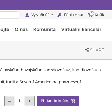
0
Vytvořit účet
Přihlaste se
Košík
ujte
O nás
Komunita
Virtuální kancelář
Průvodce doplňky stravy Young Living
Jak používat esenciální oleje
SHARE
královského havajského santalovníku^, kadidlovníku a
ábii, Indii a Severní Americe na povznesení
Přidat do košíku