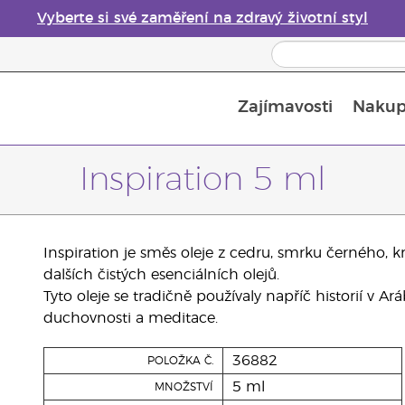
Vyberte si své zaměření na zdravý životní styl
Zajímavosti
Nakup
Bezpečnost esenciálních olejů
Průvodce difuzéry esenciálních olejů
Poslední šance: 50% sleva na péči o pleť
Inspiration 5 ml
Inspiration je směs oleje z cedru, smrku černého, 
dalších čistých esenciálních olejů.
Tyto oleje se tradičně používaly napříč historií v Ar
duchovnosti a meditace.
36882
POLOŽKA Č.
5 ml
MNOŽSTVÍ