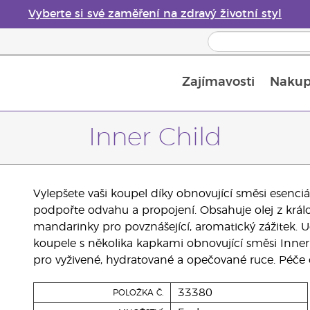
Vyberte si své zaměření na zdravý životní styl
Zajímavosti
Nakup
Bezpečnost esenciálních olejů
Průvodce difuzéry esenciálních olejů
Poslední šance: 50% sleva na péči o pleť
Inner Child
Vylepšete vaši koupel díky obnovující směsi esenciál
podpořte odvahu a propojení. Obsahuje olej z král
mandarinky pro povznášející, aromatický zážitek. Ud
koupele s několika kapkami obnovující směsi Inner
pro vyživené, hydratované a opečované ruce. Péče
33380
POLOŽKA Č.