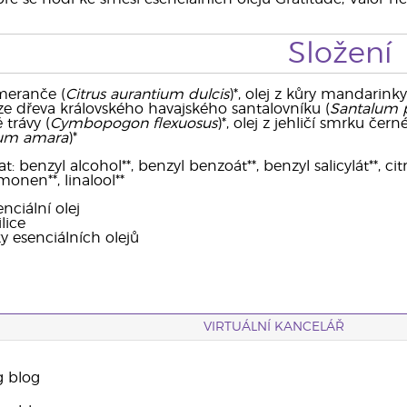
Složení
meranče (
Citrus aurantium dulcis
)*, olej z kůry mandarinky
j ze dřeva královského havajského santalovníku (
Santalum 
 trávy (
Cymbopogon flexuosus
)*, olej z jehličí smrku čern
ium amara
)*
benzyl alcohol**, benzyl benzoát**, benzyl salicylát**, citrál*
monen**, linalool**
nciální olej
lice
ky esenciálních olejů
VIRTUÁLNÍ KANCELÁŘ
g blog