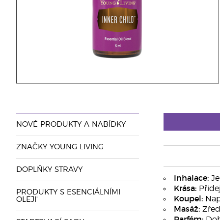
NOVÉ PRODUKTY A NABÍDKY
ZNAČKY YOUNG LIVING
DOPLŇKY STRAVY
Inhalace:
Je
Krása:
Přidej
PRODUKTY S ESENCIÁLNÍMI
Koupel:
Napu
OLEJI'
Masáž:
Zřeďt
Parfém:
Dobř