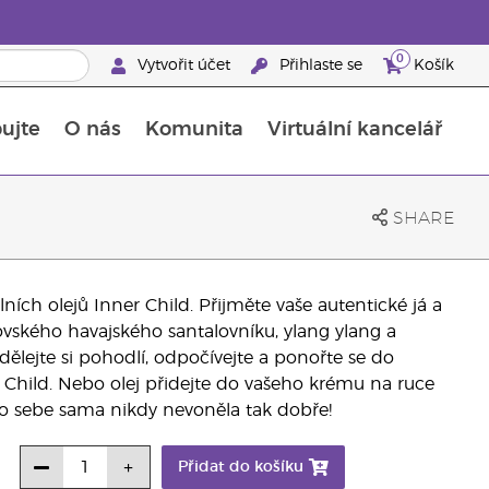
0
Vytvořit účet
Přihlaste se
Košík
ujte
O nás
Komunita
Virtuální kancelář
Průvodce doplňky stravy Young Living
Jak používat esenciální oleje
SHARE
ních olejů Inner Child. Přijměte vaše autentické já a
ovského havajského santalovníku, ylang ylang a
ělejte si pohodlí, odpočívejte a ponořte se do
 Child. Nebo olej přidejte do vašeho krému na ruce
 o sebe sama nikdy nevoněla tak dobře!
Přidat do košíku