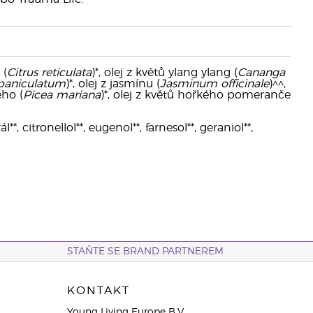
 (
Citrus reticulata
)*, olej z květů ylang ylang (
Cananga
paniculatum
)*, olej z jasmínu (
Jasminum officinale
)^^,
ého (
Picea mariana
)*, olej z květů hořkého pomeranče
*, citronellol**, eugenol**, farnesol**, geraniol**,
STAŇTE SE BRAND PARTNEREM
KONTAKT
Young Living Europe B.V.