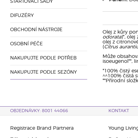
STARTOVACÍ SADY
DIFUZÉRY
OBCHODNÍ NÁSTROJE
Olej z kůry po
odorata
)*, ole
olej z citronové
OSOBNÍ PÉČE
(
Citrus aurant
Může obsahovat: 
NAKUPUJTE PODLE POTŘEB
isoeugenol**, li
*100% čistý ese
NAKUPUJTE PODLE SEZÓNY
^^100% čistá si
**Přírodní slož
OBJEDNÁVKY: 8001 44066
KONTAKT
Registrace Brand Partnera
Young Livin