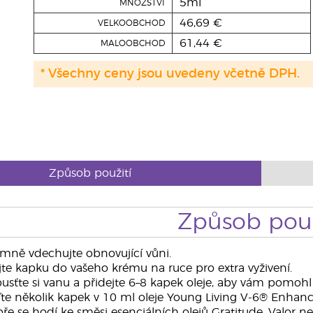
5ml
MNOŽSTVÍ
46,69 €
VELKOOBCHOD
61,44 €
MALOOBCHOD
* Všechny ceny jsou uvedeny včetně DPH.
Způsob použití
Způsob použ
mně vdechujte obnovující vůni.
te kapku do vašeho krému na ruce pro extra vyživení.
sťte si vanu a přidejte 6–8 kapek oleje, aby vám pomohl
e několik kapek v 10 ml oleje Young Living V-6® Enhanc
e se hodí ke směsi esenciálních olejů Gratitude, Valor ne