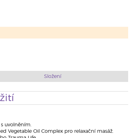
Složení
ití
 s uvolněním.
ed Vegetable Oil Complex pro relaxační masáž.
bo Trauma Life.