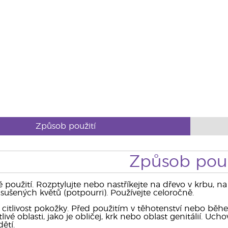
Způsob použití
Způsob použ
 použití. Rozptylujte nebo nastříkejte na dřevo v krbu, n
ušených květů (potpourri). Používejte celoročně.
citlivost pokožky. Před použitím v těhotenství nebo běhe
livé oblasti, jako je obličej, krk nebo oblast genitálií. U
ětí.