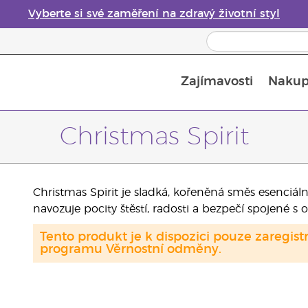
Vyberte si své zaměření na zdravý životní styl
Zajímavosti
Nakup
Bezpečnost esenciálních olejů
Průvodce difuzéry esenciálních olejů
Poslední šance: 50% sleva na péči o pleť
Christmas Spirit
Christmas Spirit je sladká, kořeněná směs esenciáln
navozuje pocity štěstí, radosti a bezpečí spojené s
Tento produkt je k dispozici pouze zaregi
programu Věrnostní odměny.