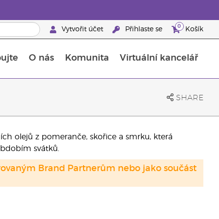
0
Vytvořit účet
Přihlaste se
Košík
ujte
O nás
Komunita
Virtuální kancelář
Průvodce doplňky stravy Young Living
Jak používat esenciální oleje
SHARE
ích olejů z pomeranče, skořice a smrku, která
 obdobím svátků.
strovaným Brand Partnerům nebo jako součást