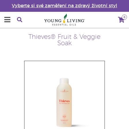
Vyberte si své zaměření na zdravý životní styl
0
Thieves® Fruit & Veggie
Soak