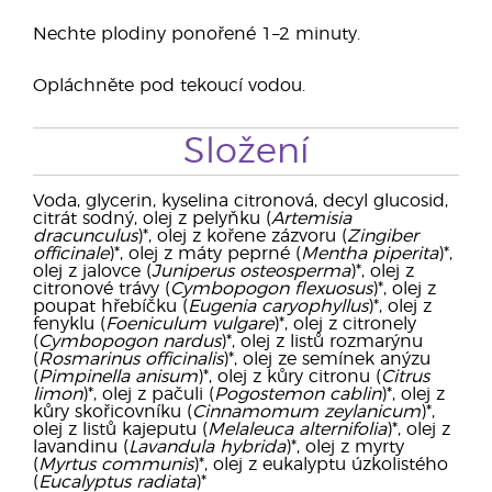
Nechte plodiny ponořené 1–2 minuty.
Opláchněte pod tekoucí vodou.
Složení
Voda, glycerin, kyselina citronová, decyl glucosid,
citrát sodný, olej z pelyňku (
Artemisia
dracunculus
)*, olej z kořene zázvoru (
Zingiber
officinale
)*, olej z máty peprné (
Mentha piperita
)*,
olej z jalovce (
Juniperus osteosperma
)*, olej z
citronové trávy (
Cymbopogon flexuosus
)*, olej z
poupat hřebíčku (
Eugenia caryophyllus
)*, olej z
fenyklu (
Foeniculum vulgare
)*, olej z citronely
(
Cymbopogon nardus
)*, olej z listů rozmarýnu
(
Rosmarinus officinalis
)*, olej ze semínek anýzu
(
Pimpinella anisum
)*, olej z kůry citronu (
Citrus
limon
)*, olej z pačuli (
Pogostemon cablin
)*, olej z
kůry skořicovníku (
Cinnamomum zeylanicum
)*,
olej z listů kajeputu (
Melaleuca alternifolia
)*, olej z
lavandinu (
Lavandula hybrida
)*, olej z myrty
(
Myrtus communis
)*, olej z eukalyptu úzkolistého
(
Eucalyptus radiata
)*