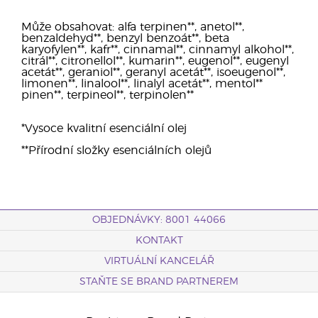
Může obsahovat: alfa terpinen**, anetol**,
benzaldehyd**, benzyl benzoát**, beta
karyofylen**, kafr**, cinnamal**, cinnamyl alkohol**,
citrál**, citronellol**, kumarin**, eugenol**, eugenyl
acetát**, geraniol**, geranyl acetát**, isoeugenol**,
limonen**, linalool**, linalyl acetát**, mentol**
pinen**, terpineol**, terpinolen**
*Vysoce kvalitní esenciální olej
**Přírodní složky esenciálních olejů
OBJEDNÁVKY: 8001 44066
KONTAKT
VIRTUÁLNÍ KANCELÁŘ
STAŇTE SE BRAND PARTNEREM