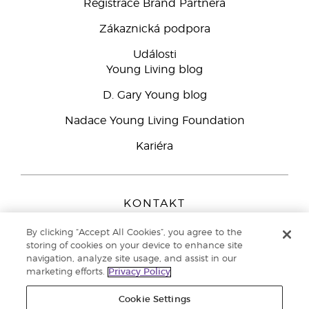
Registrace Brand Partnera
Zákaznická podpora
Události
Young Living blog
D. Gary Young blog
Nadace Young Living Foundation
Kariéra
KONTAKT
Young Living Europe B.V.
By clicking “Accept All Cookies”, you agree to the
Peizerweg 97
storing of cookies on your device to enhance site
9727 AJ Groningen
navigation, analyze site usage, and assist in our
Netherlands
marketing efforts.
Privacy Policy
Zákaznická podpora
800 144 066
Cookie Settings