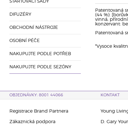
STARTOVACÍ SADY
Patentovaná sm
DIFUZÉRY
(44 %): [borůvk
vinná, přírodní
konzervant: be
OBCHODNÍ NÁSTROJE
Patentovaná smě
OSOBNÍ PÉČE
*Vysoce kvalitn
NAKUPUJTE PODLE POTŘEB
NAKUPUJTE PODLE SEZÓNY
OBJEDNÁVKY: 8001 44066
KONTAKT
Registrace Brand Partnera
Young Livin
Zákaznická podpora
D. Gary You