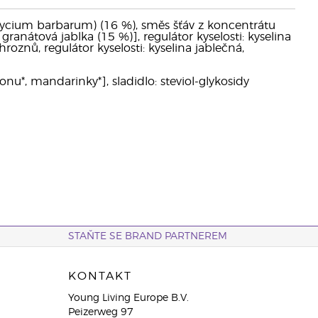
Lycium barbarum) (16 %), směs šťáv z koncentrátu
 granátová jablka (15 %)], regulátor kyselosti: kyselina
roznů, regulátor kyselosti: kyselina jablečná,
onu*, mandarinky*], sladidlo: steviol-glykosidy
STAŇTE SE BRAND PARTNEREM
KONTAKT
Young Living Europe B.V.
Peizerweg 97