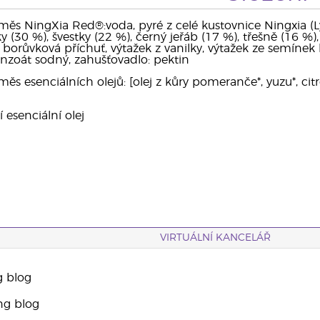
ěs NingXia Red®:voda, pyré z celé kustovnice Ningxia (
y (30 %), švestky (22 %), černý jeřáb (17 %), třešně (16 %),
 borůvková příchuť, výtažek z vanilky, výtažek ze semínek h
nzoát sodný, zahušťovadlo: pektin
s esenciálních olejů: [olej z kůry pomeranče*, yuzu*, citr
í esenciální olej
VIRTUÁLNÍ KANCELÁŘ
g blog
ng blog