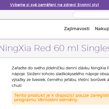
Vyberte si své zaměření na zdravý životní styl
Zajímavosti
Nakup
Bezpečnost esenciálních olejů
Průvodce difuzéry esenciálních olejů
Poslední šance: 50% sleva na péči o pleť
NingXia Red 60 ml Single
Zařaďte do svého jídelníčku denní dávku NingXia Re
nápoje. Složení tohoto sladkokyselého nápoje obsah
výtažky ze švestek, černého jeřábu, třešní, borůvek
chutí.
Tento produkt je k dispozici pouze zaregi
programu Věrnostní odměny.