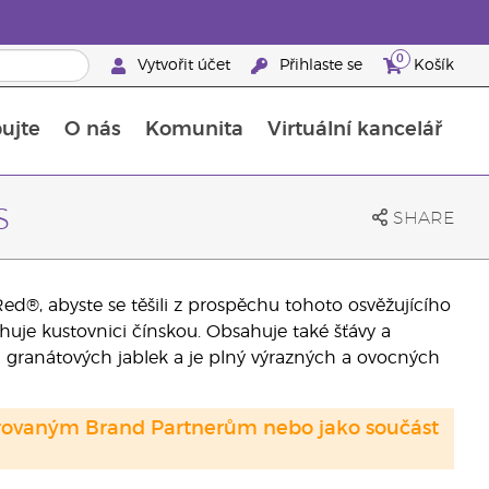
0
Vytvořit účet
Přihlaste se
Košík
ujte
O nás
Komunita
Virtuální kancelář
Průvodce doplňky stravy Young Living
Jak používat esenciální oleje
s
SHARE
d®, abyste se těšili z prospěchu tohoto osvěžujícího
uje kustovnici čínskou. Obsahuje také šťávy a
 a granátových jablek a je plný výrazných a ovocných
strovaným Brand Partnerům nebo jako součást