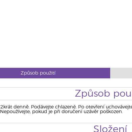
Způsob použití
Způsob použ
 2krát denně. Podávejte chlazené. Po otevření uchovávejt
 Nepoužívejte, pokud je při doručení uzávěr poškozen.
Složení