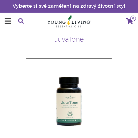
Vyberte si své zaměření na zdravý životní styl
0
JuvaTone