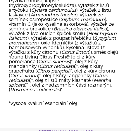
Rýžová mouka, kapsle
(hydroxypropylmetylcelulóza), výtažek z listů
artyčoku (
Cynara cardunculus
), výtažek z listů
laskavce (
Amaranthus tricolor
), výtažek ze
semínek ostropestřce (
Silybum marianum
),
vitamín C (jako kyselina askorbová), výtažek ze
semínek brokolice (
Brassica oleracea italica
),
výtažek z kvetoucích špiček smilu (
Helichrysum
italicum
), výtažek z poupat hřebíčku (
Syzygium
aromaticum
), oxid křemičitý (z výtažků z
bambusových výhonků), kyselina listová (z
výtažku z kůry citronu (
Citrus limon
)), směs olejů
Young Living Citrus Fresh® [olej z kůry
pomeranče (
Citrus sinensis
)*, olej z kůry
mandarinky (
Citrus reticulata
)*, olej z kůry
grapefruitu (
Citrus paradisi
)*, olej z kůry citronu
(
Citrus limon
)*, olej z kůry tangerinky (
Citrus
reticulata
)*, olej z listů máty klasnaté (
Mentha
spicata
)*], olej z nadzemních částí rozmarýnu
(
Rosmarinus officinalis
)*
*Vysoce kvalitní esenciální olej