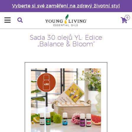
Vyberte si své zaměření na zdravý životní styl
0
Sada 30 olejů YL: Edice
„Balance & Bloom“