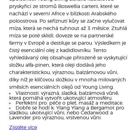
pryskyřici ze stromů Boswellia carterii, které se
nachází v severní Africe v blízkosti Arabského
poloostrova. Po seříznutí kůry se začne vylučovat
míza, která se nechá tuhnout až 3 měsíce. Ztuhlá
míza se poté sklidí, doveze se na partnerské
farmy v Evropě a destiluje se parou. Výsledkem je
čistý esenciální olej z kadidlovníku. Tento
vyhledávaný olej obsahuje přirozeně se vyskytující
složku alfa-pinen, která oleji dodává jeho
charakteristickou, výraznou, balzámovou vůni,
díky níž je klíčovou složkou v mnoha milovaných
směsích esenciálních olejů od Young Living.
Vlastnosti: výrazná, sladká, balzámová vůně,
která pomáhá vytvořit ukotvující atmosféru.
Perfektní pro: péče o pleť, masáž a meditace.
Dobře se hodí k: Ylang Ylang a Bergamot pro
sladkou, ukotvující vůni, nebo Cedarwood a
Lavender pro výraznou, vrstvenou vůni.
Zjistěte více