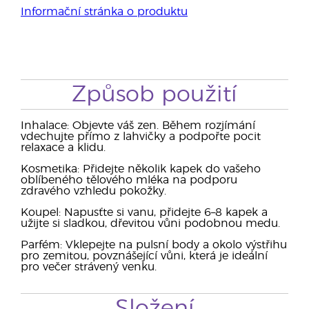
Informační stránka o produktu
Způsob použití
Inhalace: Objevte váš zen. Během rozjímání
vdechujte přímo z lahvičky a podpořte pocit
relaxace a klidu.
Kosmetika: Přidejte několik kapek do vašeho
oblíbeného tělového mléka na podporu
zdravého vzhledu pokožky.
Koupel: Napusťte si vanu, přidejte 6–8 kapek a
užijte si sladkou, dřevitou vůni podobnou medu.
Parfém: Vklepejte na pulsní body a okolo výstřihu
pro zemitou, povznášející vůni, která je ideální
pro večer strávený venku.
Složení