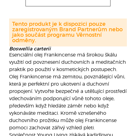
Tento produkt je k dispozici pouze
zaregistrovaným Brand Partnerům nebo
jako součást programu Věrnostní
odměny.
Boswellia carterii
Esenciální olej Frankincense má širokou škálu
využití od povznesení duchovních a meditačních
praktik po použití v kosmetických postupech.
Olej Frankincense má zemitou, povznášející vůni,
která je perfektní pro ukotvení a duchovní
propojení. Vytvořte bezpečné a utěšující prostředí
vdechováním podporující vůně tohoto oleje,
především když hledáte záměr nebo když
vykonáváte meditaci. Kromě vznešeného
duchovního prožitku může olej Frankincense
pomoci zachovat zářivý vzhled pleti.
Společnost Young Living získává kadidlovou