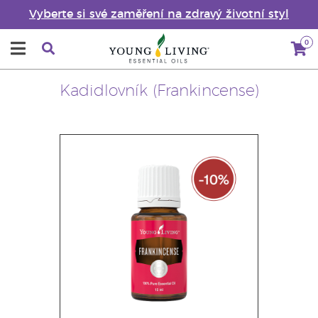
Vyberte si své zaměření na zdravý životní styl
0
Kadidlovník (Frankincense)