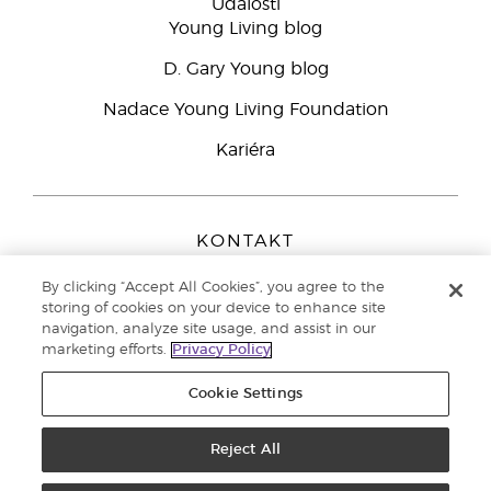
Události
Young Living blog
D. Gary Young blog
Nadace Young Living Foundation
Kariéra
KONTAKT
Young Living Europe B.V.
By clicking “Accept All Cookies”, you agree to the
Peizerweg 97
storing of cookies on your device to enhance site
9727 AJ Groningen
navigation, analyze site usage, and assist in our
Netherlands
marketing efforts.
Privacy Policy
Zákaznická podpora
800 144 066
Cookie Settings
Copyright © 2021 Young Living Essential Oils. All rights reserved. |
Zásady
ochrany osobních údajů
Reject All