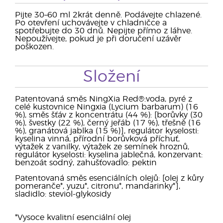
Pijte 30–60 ml 2krát denně. Podávejte chlazené.
Po otevření uchovávejte v chladničce a
spotřebujte do 30 dnů. Nepijte přímo z láhve.
Nepoužívejte, pokud je při doručení uzávěr
poškozen.
Složení
Patentovaná směs NingXia Red®:voda, pyré z
celé kustovnice Ningxia (Lycium barbarum) (16
%), směs šťáv z koncentrátu (44 %): [borůvky (30
%), švestky (22 %), černý jeřáb (17 %), třešně (16
%), granátová jablka (15 %)], regulátor kyselosti:
kyselina vinná, přírodní borůvková příchuť,
výtažek z vanilky, výtažek ze semínek hroznů,
regulátor kyselosti: kyselina jablečná, konzervant:
benzoát sodný, zahušťovadlo: pektin
Patentovaná směs esenciálních olejů: [olej z kůry
pomeranče*, yuzu*, citronu*, mandarinky*],
sladidlo: steviol-glykosidy
*Vysoce kvalitní esenciální olej