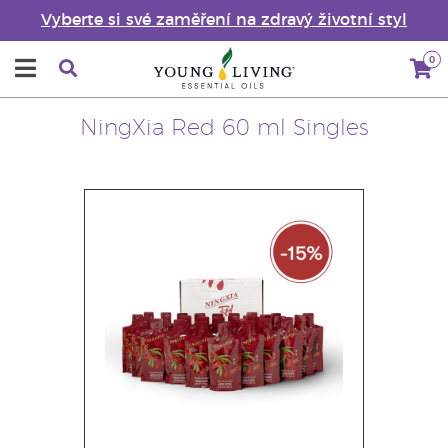
Vyberte si své zaměření na zdravý životní styl
0
NingXia Red 60 ml Singles