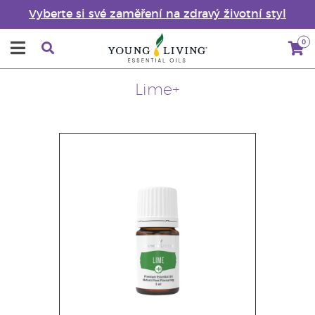
Vyberte si své zaměření na zdravý životní styl
0
Lime+