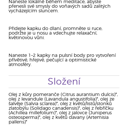
Naneste lokálně během meditace, abyste
přenesli své smysly do voňavých sadů zalitých
vycházejícím sluncem.
Přidejte kapku do dlaní, promněte si ruce,
podržte je u nosu a vdechujte relaxační,
květinovou vůni.
Naneste 1–2 kapky na pulsní body pro vytvoření
přívětivé, hřejivé, pečující a optimistické
atmosféry.
Složení
Olej z kůry pomeranče (Citrus aurantium dulcis)*,
olej z levandule (Lavandula angustifolia)*, olej ze
šalvěje (Salvia sclarea)*, olej z květů/listů/stonků
zlatobýlu (Solidago canadensis)*, olej z řebříčku
(Achillea millefolium)*, olej z jalovce (Juniperus
osteosperma)*, olej z květů davany (Artemisia
pallens)*