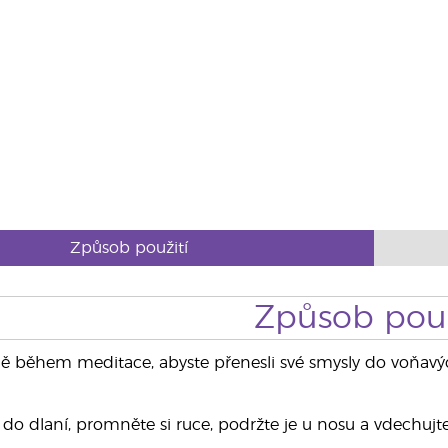
Způsob použití
Způsob použ
ě během meditace, abyste přenesli své smysly do voňavý
 do dlaní, promněte si ruce, podržte je u nosu a vdechujte