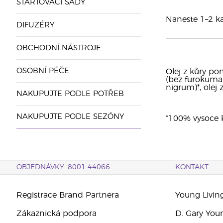
STARTOVACÍ SADY
Naneste 1–2 kap
DIFUZÉRY
OBCHODNÍ NÁSTROJE
OSOBNÍ PÉČE
Olej z kůry pom
(bez furokumar
nigrum)*, olej
NAKUPUJTE PODLE POTŘEB
NAKUPUJTE PODLE SEZÓNY
*100% vysoce kv
OBJEDNÁVKY: 8001 44066
KONTAKT
Registrace Brand Partnera
Young Livin
Zákaznická podpora
D. Gary You