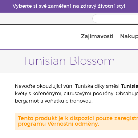
Vyberte si své zaměření na zdravý životní styl
Zajímavosti
Nakup
Bezpečnost esenciálních olejů
Průvodce difuzéry esenciálních olejů
Poslední šance: 50% sleva na péči o pleť
Tunisian Blossom
Navoďte okouzlující vůni Tuniska díky směsi
Tunisi
květy s kořeněnými, citrusovými podtóny. Obsahuj
bergamot a voňatku citronovou.
Tento produkt je k dispozici pouze zaregi
programu Věrnostní odměny.