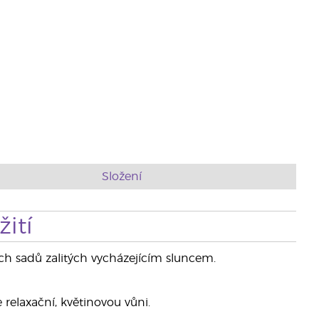
Složení
ití
ch sadů zalitých vycházejícím sluncem.
 relaxační, květinovou vůni.