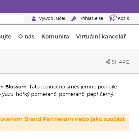
0
Vytvořit účet
Přihlaste se
Košík
ujte
O nás
Komunita
Virtuální kancelář
Průvodce doplňky stravy Young Living
Jak používat esenciální oleje
SHARE
an Blossom
. Tato jedinečná směs jemně pojí bílé
e yuzu, hořký pomeranč, pomeranč, pepř černý,
strovaným Brand Partnerům nebo jako součást