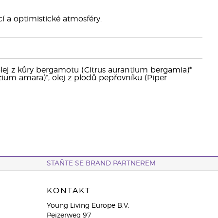
cí a optimistické atmosféry.
, olej z kůry bergamotu (Citrus aurantium bergamia)*
ium amara)*, olej z plodů pepřovníku (Piper
STAŇTE SE BRAND PARTNEREM
KONTAKT
Young Living Europe B.V.
Peizerweg 97