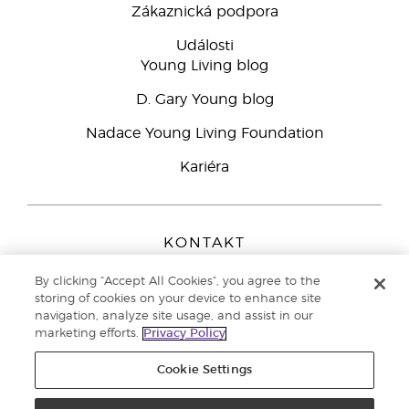
Zákaznická podpora
Události
Young Living blog
D. Gary Young blog
Nadace Young Living Foundation
Kariéra
KONTAKT
Young Living Europe B.V.
By clicking “Accept All Cookies”, you agree to the
Peizerweg 97
storing of cookies on your device to enhance site
9727 AJ Groningen
navigation, analyze site usage, and assist in our
Netherlands
marketing efforts.
Privacy Policy
Zákaznická podpora
800 144 066
Cookie Settings
Copyright © 2021 Young Living Essential Oils. All rights reserved. |
Zásady