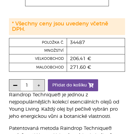
* Všechny ceny jsou uvedeny včetně
DPH.
34487
POLOŽKA Č.
MNOŽSTVÍ
206,41 €
VELKOOBCHOD
271,60 €
MALOOBCHOD
Přidat do košíku
Raindrop Technique® je jednou z
nejpopulárnějších kolekcí esenciálních olejů od
Young Living. Každý olej byl pečlivě vybrán pro
jeho energickou vůni a botanické vlastnosti.
Patentovaná metoda Raindrop Technique®