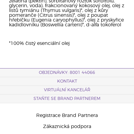
želatina (pektin), sorbitanový roztok sorbitolu,
glycerin, voda), frakcionovaný kokosový olej, olej z
listů tymiánu (Thymus vulgaris)*, olej z kůry
pomeranče (Citrus sinensis)*, olej z poupat
hřebíčku (Eugenia caryophyllus)*, olej z pryskyřice
kadidlovníku (Boswellia carterii)*, d-alfa tokoferol
*100% čistý esenciální olej
OBJEDNÁVKY: 8001 44066
KONTAKT
VIRTUÁLNÍ KANCELÁŘ
STAŇTE SE BRAND PARTNEREM
Registrace Brand Partnera
Zákaznická podpora