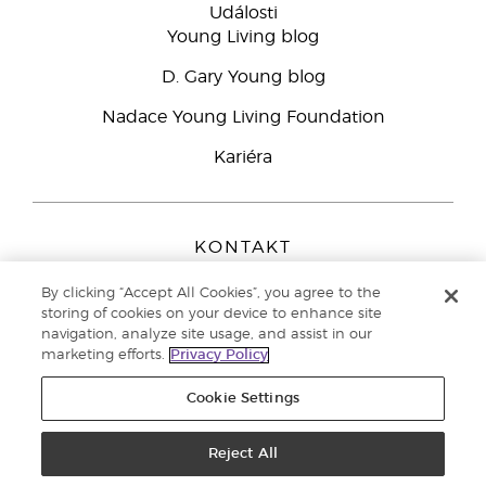
Události
Young Living blog
D. Gary Young blog
Nadace Young Living Foundation
Kariéra
KONTAKT
Young Living Europe B.V.
By clicking “Accept All Cookies”, you agree to the
Peizerweg 97
storing of cookies on your device to enhance site
9727 AJ Groningen
navigation, analyze site usage, and assist in our
Netherlands
marketing efforts.
Privacy Policy
Zákaznická podpora
800 144 066
Cookie Settings
Copyright © 2021 Young Living Essential Oils. All rights reserved. |
Zásady
ochrany osobních údajů
Reject All