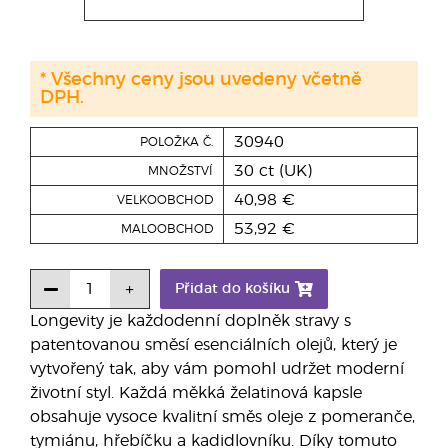
* Všechny ceny jsou uvedeny včetně
DPH.
30940
POLOŽKA Č.
30 ct (UK)
MNOŽSTVÍ
40,98 €
VELKOOBCHOD
53,92 €
MALOOBCHOD
Přidat do košíku
Longevity je každodenní doplněk stravy s
patentovanou směsí esenciálních olejů, který je
vytvořený tak, aby vám pomohl udržet moderní
životní styl. Každá měkká želatinová kapsle
obsahuje vysoce kvalitní směs oleje z pomeranče,
tymiánu, hřebíčku a kadidlovníku. Díky tomuto