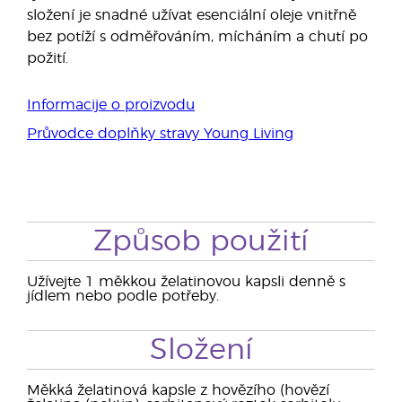
složení je snadné užívat esenciální oleje vnitřně
bez potíží s odměřováním, mícháním a chutí po
požití.
Informacije o proizvodu
Průvodce doplňky stravy Young Living
Způsob použití
Užívejte 1 měkkou želatinovou kapsli denně s
jídlem nebo podle potřeby.
Složení
Měkká želatinová kapsle z hovězího (hovězí