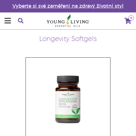
Vyberte si své zaměření na zdravý životní styl
0
Longevity Softgels