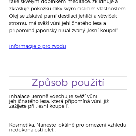
také skvělým doplňkem meditace, zklidňuje a
zkrášluje pokožku díky svým čisticím vlastnostem.
Olej se získává parní destilací jehličí a větviček
stromu, má svěží vůni jehličnatého lesa a
připomíná japonský rituál zvaný „lesní koupel“.
Informacije o proizvodu
Způsob použití
Inhalace: Jemně vdechujte svěží vůni
jehličnatého lesa, která připomíná vůni, již
zažijete při „lesní koupeli“.
Kosmetika: Naneste lokálně pro omezení vzhledu
nedokonalostí pleti.