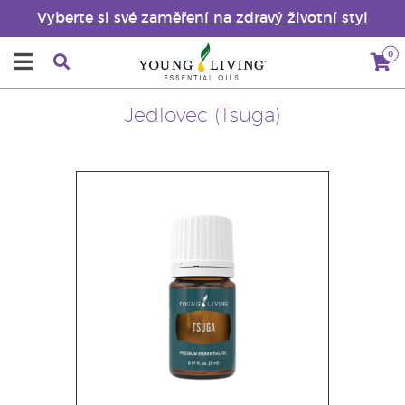
Vyberte si své zaměření na zdravý životní styl
0
Jedlovec (Tsuga)