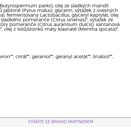
 (Butyrospermum parkii), olej ze sladkých mandlí
ů jabloně (Pyrus malus), glycerin, výtažek z ovesných
, fermentovaný Lactobacillus, glyceryl kaprylát, olej
 sladkého pomeranče (Citrus sinensis)*, výtažek ze
z kůry pomeranče (Citrus aurantium dulcis), xantanová
 olej z listů/stonků máty klasnaté (Mentha spicata)*,
**, citrál**, geraniol**, geranyl acetát**, linalool**,
STAŇTE SE BRAND PARTNEREM