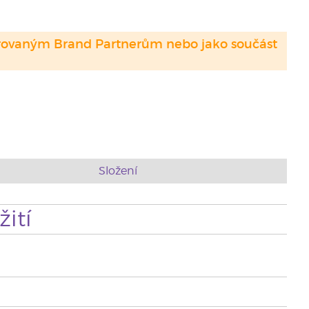
strovaným Brand Partnerům nebo jako součást
Složení
ití