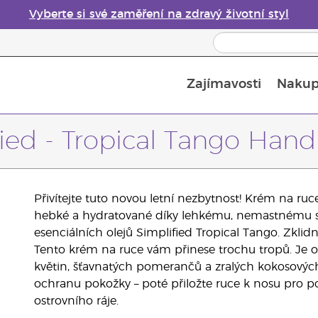
Vyberte si své zaměření na zdravý životní styl
Zajímavosti
Nakup
Bezpečnost esenciálních olejů
Průvodce difuzéry esenciálních olejů
Poslední šance: 50% sleva na péči o pleť
fied - Tropical Tango Han
Přivítejte tuto novou letní nezbytnost! Krém na 
hebké a hydratované díky lehkému, nemastnému s
esenciálních olejů Simplified Tropical Tango. Zklid
Tento krém na ruce vám přinese trochu tropů. Je 
květin, šťavnatých pomerančů a zralých kokosových
ochranu pokožky – poté přiložte ruce k nosu pro po
ostrovního ráje.