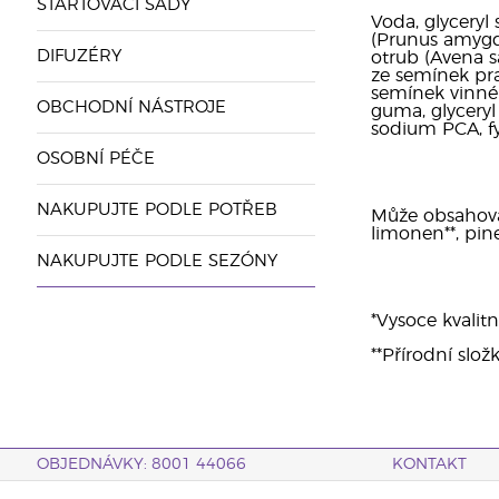
STARTOVACÍ SADY
Voda, glyceryl
(Prunus amygdal
DIFUZÉRY
otrub (Avena sa
ze semínek pra
semínek vinné 
OBCHODNÍ NÁSTROJE
guma, glyceryl 
sodium PCA, fyt
OSOBNÍ PÉČE
NAKUPUJTE PODLE POTŘEB
Může obsahovat: 
limonen**, pine
NAKUPUJTE PODLE SEZÓNY
*Vysoce kvalitn
**Přírodní slož
OBJEDNÁVKY: 8001 44066
KONTAKT