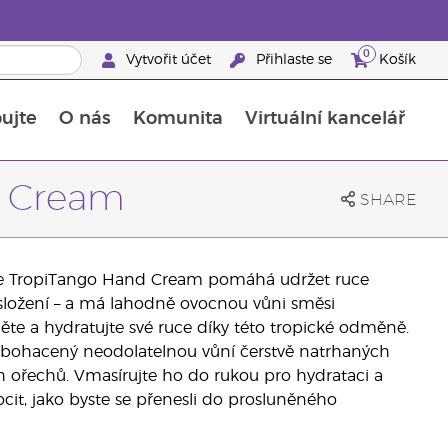
0
Vytvořit účet
Přihlaste se
Košík
ujte
O nás
Komunita
Virtuální kancelář
Průvodce doplňky stravy Young Living
Jak používat esenciální oleje
d Cream
SHARE
ruce TropiTango Hand Cream pomáhá udržet ruce
ložení – a má lahodně ovocnou vůni směsi
něte a hydratujte své ruce díky této tropické odměně.
obohacený neodolatelnou vůní čerstvě natrhaných
 ořechů. Vmasírujte ho do rukou pro hydrataci a
cit, jako byste se přenesli do prosluněného