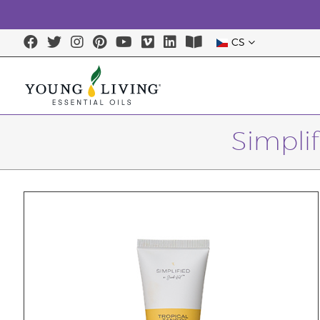
CS
Simpli