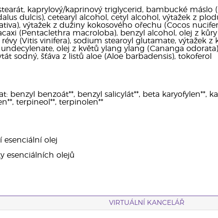
 stearát, kaprylový/kaprinový triglycerid, bambucké máslo
us dulcis), cetearyl alcohol, cetyl alcohol, výtažek z plod
tiva), výtažek z dužiny kokosového ořechu (Cocos nucifera)
caxi (Pentaclethra macroloba), benzyl alcohol, olej z kůry
révy (Vitis vinifera), sodium stearoyl glutamate, výtažek 
undecylenate, olej z květů ylang ylang (Cananga odorata)*,
át sodný, šťáva z listů aloe (Aloe barbadensis), tokoferol
benzyl benzoát**, benzyl salicylát**, beta karyofylen**, kavron
n**, terpineol**, terpinolen**
í esenciální olej
ky esenciálních olejů
VIRTUÁLNÍ KANCELÁŘ