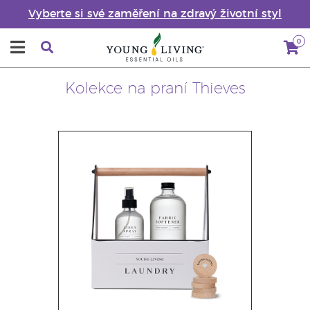
Vyberte si své zaměření na zdravý životní styl
0
Kolekce na praní Thieves