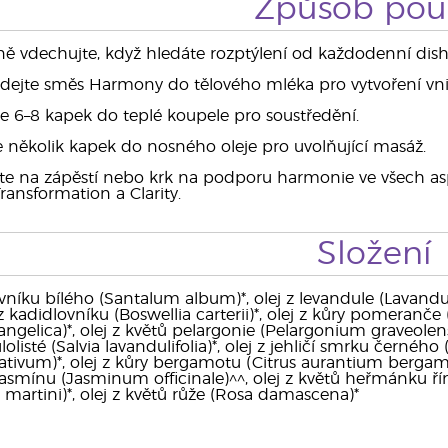
Způsob použ
 vdechujte, když hledáte rozptýlení od každodenní dis
idejte směs Harmony do tělového mléka pro vytvoření vnitřn
te 6–8 kapek do teplé koupele pro soustředění.
e několik kapek do nosného oleje pro uvolňující masáž.
e na zápěstí nebo krk na podporu harmonie ve všech asp
ransformation a Clarity.
Složení
vníku bílého (Santalum album)*, olej z levandule (Lavandul
 z kadidlovníku (Boswellia carterii)*, olej z kůry pomeranče
ngelica)*, olej z květů pelargonie (Pelargonium graveolens)*, 
lolisté (Salvia lavandulifolia)*, olej z jehličí smrku černéh
tivum)*, olej z kůry bergamotu (Citrus aurantium bergamia)
z jasmínu (Jasminum officinale)^^, olej z květů heřmánku ř
rtini)*, olej z květů růže (Rosa damascena)*