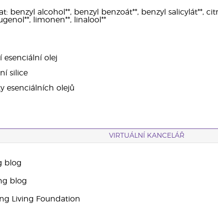
benzyl alcohol**, benzyl benzoát**, benzyl salicylát**, citrál
ugenol**, limonen**, linalool**
í esenciální olej
í silice
ky esenciálních olejů
VIRTUÁLNÍ KANCELÁŘ
g blog
ng blog
g Living Foundation