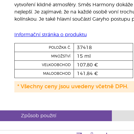
vytvoření klidné atmosféry. Směs Harmony dokáž
nejlepší. Je zajímavé, že na každé osobě voní troc
kolínskou. Je také hlavní součástí Garyho postupu p
Informační stránka o produktu
37418
POLOŽKA Č.
15 ml
MNOŽSTVÍ
107,80 €
VELKOOBCHOD
141,84 €
MALOOBCHOD
* Všechny ceny jsou uvedeny včetně DPH.
Způsob použití