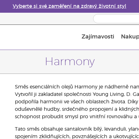
Vyberte si své zaměření na zdravý životní styl
Zajímavosti
Nakup
Bezpečnost esenciálních olejů
Průvodce difuzéry esenciálních olejů
Poslední šance: 50% sleva na péči o pleť
Harmony
Směs esenciálních olejů Harmony je nádherně namí
Vytvořil ji zakladatel společnosti Young Living, D.
podpořila harmonii ve všech oblastech života. Díky
oduševnělé hudby, srdečného propojení a klidnýc
schopnost probudit smysl pro vnitřní rovnováhu a u
Tato směs obsahuje santalovník bílý, levanduli, ylang 
spojením zklidňujících, povznášejících a ukotvujícíc