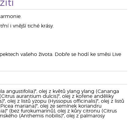
ití
harmonie.
í i vnější tiché krásy.
ektech vašeho života. Dobře se hodí ke směsi Live
a angustifolia)*, olej z květů ylang ylang (Cananga
 (Citrus aurantium dulcis)*, olej z kořene anděliky
olej z listů yzopu (Hyssopus officinalis)*, olej z listů
o (Picea mariana)*, olej ze semínek koriandru
* (bez furokumarinů), olej z kůry citronu (Citrus
ímského (Anthemis nobilis)*, olej z palmarosy