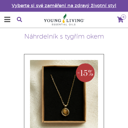
Vyberte si své zaměření na zdravý životní styl
0
Náhrdelník s tygřím okem