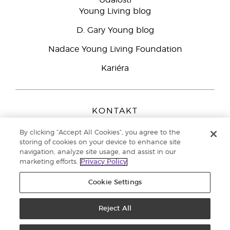
Události
Young Living blog
D. Gary Young blog
Nadace Young Living Foundation
Kariéra
KONTAKT
Young Living Europe B.V.
By clicking “Accept All Cookies”, you agree to the
Peizerweg 97
storing of cookies on your device to enhance site
9727 AJ Groningen
navigation, analyze site usage, and assist in our
Netherlands
marketing efforts.
Privacy Policy
Zákaznická podpora
800 144 066
Cookie Settings
Copyright © 2021 Young Living Essential Oils. All rights reserved. |
Zásady
ochrany osobních údajů
Reject All